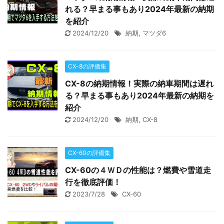
れる？早まる事もあり2024年最新の納期
を紹介
2024/12/20
納期
,
マツダ6
CX-8の評価集
CX-8の納期情報！実際の納車期間は遅れ
る？早まる事もあり2024年最新の納期を
紹介
2024/12/20
納期
,
CX-8
CX-60の評価集
CX-60の４ＷＤの性能は？燃費や雪道走
行を徹底評価！
2023/7/28
CX-60