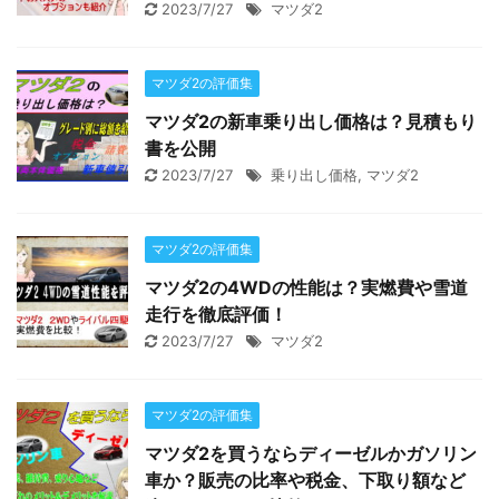
2023/7/27
マツダ2
マツダ2の評価集
マツダ2の新車乗り出し価格は？見積もり
書を公開
2023/7/27
乗り出し価格
,
マツダ2
マツダ2の評価集
マツダ2の4WDの性能は？実燃費や雪道
走行を徹底評価！
2023/7/27
マツダ2
マツダ2の評価集
マツダ2を買うならディーゼルかガソリン
車か？販売の比率や税金、下取り額など