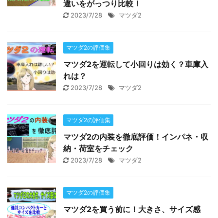
違いをがっつり比較！
2023/7/28
マツダ2
マツダ2の評価集
マツダ2を運転して小回りは効く？車庫入
れは？
2023/7/28
マツダ2
マツダ2の評価集
マツダ2の内装を徹底評価！インパネ・収
納・荷室をチェック
2023/7/28
マツダ2
マツダ2の評価集
マツダ2を買う前に！大きさ、サイズ感