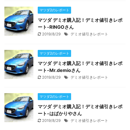
マツダ2のレポート
マツダ デミオ購入記！デミオ値引きレポ
ート-RINGOさん
2019/8/29
デミオ値引きレポート
マツダ2のレポート
マツダ デミオ購入記！デミオ値引きレポ
ート-Mr.demioさん
2019/8/29
デミオ値引きレポート
マツダ2のレポート
マツダ デミオ購入記！デミオ値引きレポ
ート-はばかりやさん
2019/8/29
デミオ値引きレポート