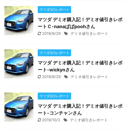
マツダ2のレポート
マツダ デミオ購入記！デミオ値引きレポ
ートＣ-nanaぱぱpoohさん
2019/8/29
デミオ値引きレポート
マツダ2のレポート
マツダ デミオ購入記！デミオ値引きレポ
ート-wickynさん
2019/8/29
デミオ値引きレポート
マツダ2のレポート
マツダ デミオ購入記！デミオ値引きレポ
ート-コンチャンさん
2019/10/3
デミオ値引きレポート