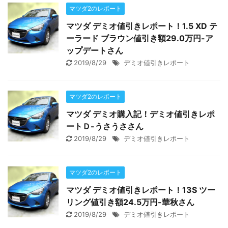
マツダ2のレポート
マツダ デミオ値引きレポート！1.5 XD テ
ーラード ブラウン値引き額29.0万円-ア
ップデートさん
2019/8/29
デミオ値引きレポート
マツダ2のレポート
マツダ デミオ購入記！デミオ値引きレポ
ートＤ-うさうささん
2019/8/29
デミオ値引きレポート
マツダ2のレポート
マツダ デミオ値引きレポート！13S ツー
リング値引き額24.5万円-華秋さん
2019/8/29
デミオ値引きレポート