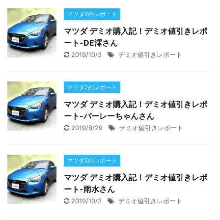
マツダ2のレポート
マツダ デミオ購入記！デミオ値引きレポ
ート-DE澪さん
2019/10/3
デミオ値引きレポート
マツダ2のレポート
マツダ デミオ購入記！デミオ値引きレポ
ート-バーレーちゃんさん
2019/8/29
デミオ値引きレポート
マツダ2のレポート
マツダ デミオ購入記！デミオ値引きレポ
ート-雨水さん
2019/10/3
デミオ値引きレポート