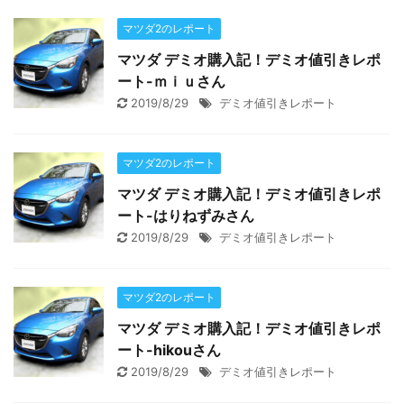
マツダ2のレポート
マツダ デミオ購入記！デミオ値引きレポ
ート-ｍｉｕさん
2019/8/29
デミオ値引きレポート
マツダ2のレポート
マツダ デミオ購入記！デミオ値引きレポ
ート-はりねずみさん
2019/8/29
デミオ値引きレポート
マツダ2のレポート
マツダ デミオ購入記！デミオ値引きレポ
ート-hikouさん
2019/8/29
デミオ値引きレポート