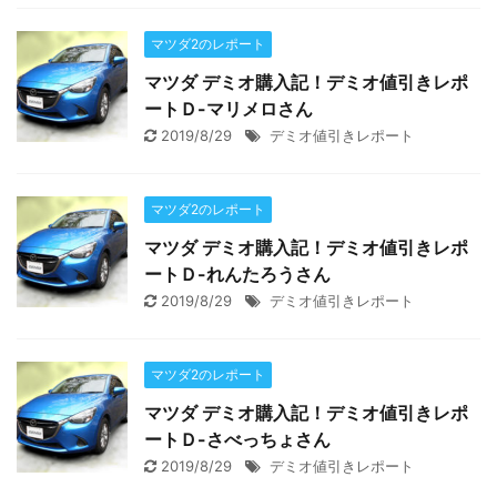
マツダ2のレポート
マツダ デミオ購入記！デミオ値引きレポ
ートＤ-マリメロさん
2019/8/29
デミオ値引きレポート
マツダ2のレポート
マツダ デミオ購入記！デミオ値引きレポ
ートＤ-れんたろうさん
2019/8/29
デミオ値引きレポート
マツダ2のレポート
マツダ デミオ購入記！デミオ値引きレポ
ートＤ-さべっちょさん
2019/8/29
デミオ値引きレポート