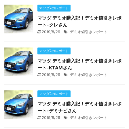
マツダ2のレポート
マツダ デミオ購入記！デミオ値引きレポ
ート-クレさん
2019/8/29
デミオ値引きレポート
マツダ2のレポート
マツダ デミオ購入記！デミオ値引きレポ
ート-KTAMさん
2019/8/29
デミオ値引きレポート
マツダ2のレポート
マツダ デミオ購入記！デミオ値引きレポ
ート-デミナビさん
2019/8/29
デミオ値引きレポート