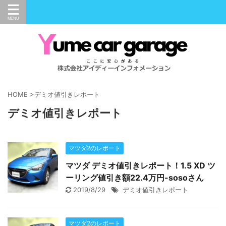
HOME
>
デミオ値引きレポート
デミオ値引きレポート
マツダ2のレポート
マツダ デミオ値引きレポート！1.5 XD ツ
ーリング値引き額22.4万円-sosoさん
2019/8/29
デミオ値引きレポート
マツダ2のレポート