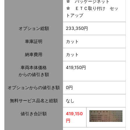
☆ パッケージネット
☆ ＥＴＣ取り付け セッ
トアップ
オプション総額
233,350円
車庫証明
カット
納車費用
カット
車両本体価格
419,150円
からの値引き額
オプションからの値引き額
0円
無料サービス品名と総額
なし
値引き合計額
419,150
円