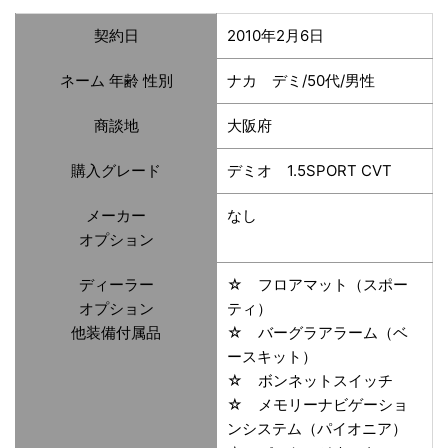
契約日
2010年2月6日
ネーム 年齢 性別
ナカ デミ/50代/男性
商談地
大阪府
購入グレード
デミオ 1.5SPORT CVT
メーカー
なし
オプション
ディーラー
☆ フロアマット（スポー
オプション
ティ）
他装備付属品
☆ バーグラアラーム（ベ
ースキット）
☆ ボンネットスイッチ
☆ メモリーナビゲーショ
ンシステム（パイオニア）