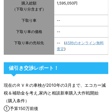
購入総額
1,595,050円
（下取り分含まず）
下取り車
--
下取り車の価格
--
下取り車の売却先
-- (
45秒のオンライン無料
査定
)
値引き交渉レポート！
現在のＲＶＲの車検が2010年の3月まで、エコカー減
税＆補助金を考え,家内と相談新車購入大作戦開始
（購入条件）
①予算150万前後