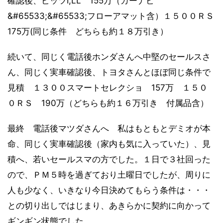
確認後、ビッツI,LL 155万（カーナビ
&#65533;&#65533;フローアマット含）１５００ＲＳ
175万(同じ条件 どちらも約１８万引き）
続いて、同じく電話後ホンダさんへ中堅のセールスさ
ん、同じく実車確認後、トヨタさんとほぼ同じ条件で
見積 １３００スマートセレクショ 157万 １５０
０ＲＳ 190万（どちらも約１６万引き 付属品含）
最終 電話後マツダさんへ 私はもともとデミオが本
命、同じく実車確認後（家内も気に入っていた）、見
積へ、若いセールスマの方でした。１日で３社回った
ので、ＰＭ５時を過ぎており土曜日でしたが、周りに
人も少なく、いきなり今日決めてもらう条件は・・・
との切り出しではじまり、あきらかに契約に向かって
ギンギン状態でした。