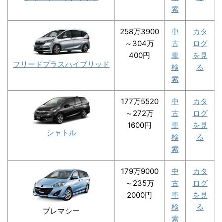
索
258万3900
中
カタ
～304万
古
ログ
400円
車
を見
フリードプラスハイブリッド
検
る
索
177万5520
中
カタ
～272万
古
ログ
1600円
車
を見
シャトル
検
る
索
179万9000
中
カタ
～235万
古
ログ
2000円
車
を見
検
る
プレマシー
索