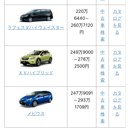
220万
中
カタ
6440～
古
ログ
260万7120
車
を見
ラフェスタハイウェイスター
円
検
る
索
249万9000
中
カタ
～278万
古
ログ
2500円
車
を見
ＸＶハイブリッド
検
る
索
247万9091
中
カタ
～293万
古
ログ
1709円
車
を見
メビウス
検
る
索