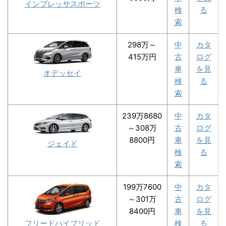
インプレッサスポーツ
検
る
索
298万～
中
カタ
415万円
古
ログ
車
を見
オデッセイ
検
る
索
239万8680
中
カタ
～308万
古
ログ
8800円
車
を見
ジェイド
検
る
索
199万7600
中
カタ
～301万
古
ログ
8400円
車
を見
フリードハイブリッド
検
る