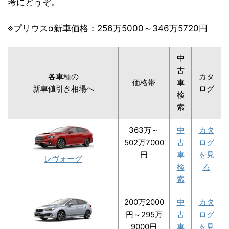
考にどうぞ。
※プリウスα新車価格：256万5000～346万5720円
中
古
各車種の
カタ
価格帯
車
新車値引き相場へ
ログ
検
索
363万～
中
カタ
502万7000
古
ログ
円
車
を見
レヴォーグ
検
る
索
200万2000
中
カタ
円～295万
古
ログ
9000円
車
を見