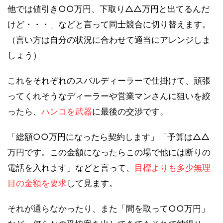
他では値引き○○万円、下取り△△万円と出てるんだ
けど・・・」などと言って同士競合に切り替えます。
（言い方は自分の状況に合わせて適当にアレンジしま
しょう）
これをそれぞれのスバルディーラーで仕掛けて、頑張
ってくれそうなディーラーや営業マンさんに狙いを絞
ったら、
ハンコを武器
に最後の交渉です。
「総額○○万円になったら契約します」「予算は△△
万円です。この金額になったらこの場で他には断りの
電話を入れます」などと言って、
目標よりも多少無理
目の金額を要求
して見ます。
それが通らなかったり、また「間を取って○○万円」