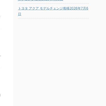
トヨタ アクア モデルチェンジ推移2026年7月6
日
新
ー
引