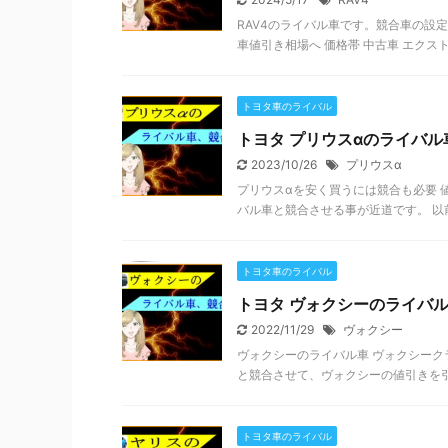
RAV4のライバル車です。競合車の設定な
車値引き相場へ 価格帯 中古車 エクストレイル
トヨタ車のライバル
トヨタ プリウスαのライバル
2023/10/26
プリウスα
プリウスαを安く買うには競合も必要 
バル車と競合させる事が近道です。 以前
トヨタ車のライバル
トヨタ ヴォクシーのライバ
2022/11/29
ヴォクシー
ヴォクシーのライバル車 ヴォクシーク
と競合させて、ヴォクシーの値引きを引
トヨタ車のライバル