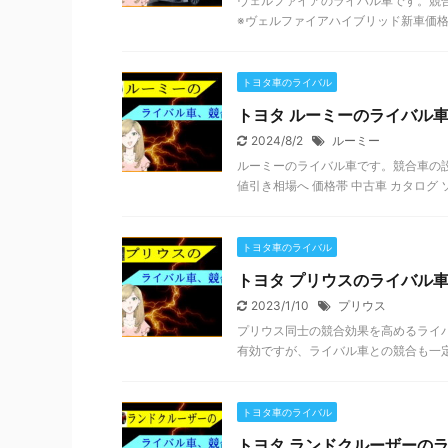
ヴェルファイアのライバル車です。競合車
※ヴェルファイアハイブリッド新車価格：69
トヨタ車のライバル
トヨタ ルーミーのライバル
2024/8/2
ルーミー
ルーミーのライバル車です。競合車の設定
値引き相場へ 価格帯 中古車 カタログ ソリオ
トヨタ車のライバル
トヨタ プリウスのライバル
2023/1/10
プリウス
プリウス同士の競合効果を高めるライ
有効ですが、ライバル車との競合も一定の
トヨタ車のライバル
トヨタ ランドクルーザーの