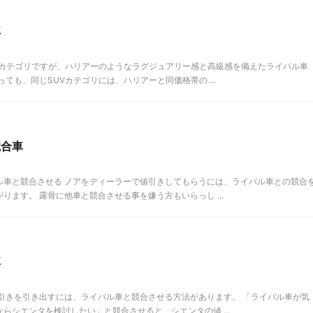
車
Vカテゴリですが、ハリアーのようなラグジュアリー感と高級感を備えたライバル車
ても、同じSUVカテゴリには、ハリアーと同価格帯の ...
競合車
ル車と競合させる ノアをディーラーで値引きしてもらうには、ライバル車との競合
ます。 露骨に他車と競合させる事を嫌う方もいらっし ...
車
引きを引き出すには、ライバル車と競合させる方法があります。 「ライバル車が気
らシエンタを検討したい」と競合させると、シエンタの値 ...