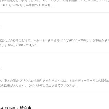
の設定などの参考にどうぞ。 ※ヴェルファイア新車価格：655万～674万8000
0万～892万円 各車種の 新車値引 ...
車
などの参考にどうぞ。 ※ルーミー新車価格：155万6500～209万円 各車種の 新
 164万7800～231万7 ...
車
バル車との競合 プリウスから値引きを引き出すには、トヨタディーラー同士の競合
効果があります。 ライバル車と競合させてプリウスか ...
ライバル車・競合車