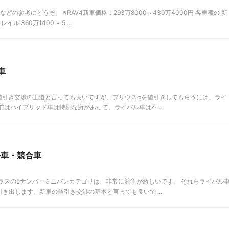
どの参考にどうぞ。 ※RAV4新車価格：293万8000～430万4000円 各車種の 新
 360万1400 ～5 ...
車
値引き交渉の王道と言っても良いですが、プリウスαを値引きしてもらうには、ライ
はハイブリッド車は特別な所があって、ライバル車は不 ...
ル車・競合車
ラスの5ナンバーミニバンカテゴリは、非常に競争が激しいです。 それらライバル
き出します。新車の値引き交渉の基本と言っても良いで ...