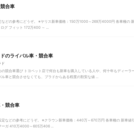
・競合車
の参考にどうぞ。 ※ヤリス新車価格：150万1000～269万4000円 各車種の 
フィット 172万400 ～ ...
ラドのライバル車・競合車
ラド
めの競合車選び トヨペット店で何台も新車を購入している人や、何十年もディーラ
ル車と競合させなくても、プラドからある程度の割安な値 ...
車・競合車
などの参考にどうぞ。 ※クラウン新車価格：440万～670万円 各車種の 新車値
 410万4000～605万406 ...