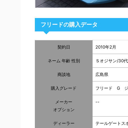
フリードの購入データ
契約日
2010年2月
ネーム 年齢 性別
Ｓオジサン/30
商談地
広島県
購入グレード
フリード G 
メーカー
--
オプション
ディーラー
テールゲートス