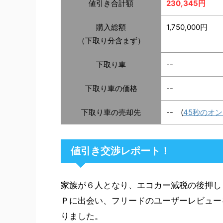
値引き合計額
230,345円
購入総額
1,750,000円
（下取り分含まず）
下取り車
--
下取り車の価格
--
下取り車の売却先
-- (
45秒のオ
値引き交渉レポート！
家族が６人となり、エコカー減税の後押し
Ｐに出会い、フリードのユーザーレビュー
りました。