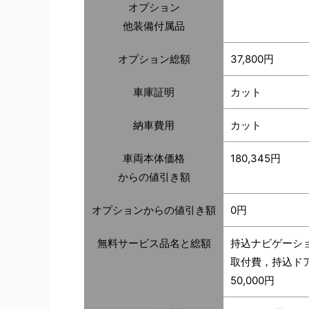
オプション
他装備付属品
オプション総額
37,800円
車庫証明
カット
納車費用
カット
車両本体価格
180,345円
からの値引き額
オプションからの値引き額
0円
無料サービス品名と総額
持込ナビゲーシ
取付費，持込ド
50,000円