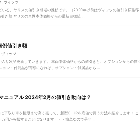
ス
,
ヴィッツ
している、ヤリスの値引き相場の推移です。（2020年以前はヴィッツの値引き額推移
引き額 ヤリスの車両本体価格からの最新目標値 ...
実例値引き額
,
ヴィッツ
が入り次第更新していきます。 車両本体価格からの値引きと、オプションからの値
ョン・付属品が高額になれば、オプション・付属品から ...
マニュアル 2024年2月の値引き動向は？
らに下取り車を極限まで高く売って、新型C-HRを底値で買う方法を紹介します！ こ
万円から損することになります・・・簡単なので是非 ...