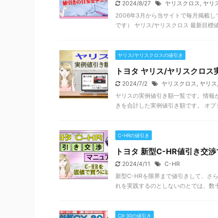
2024/8/27
ヤリスクロス
,
ヤリ
2006年3月から当サイトで毎月掲載
です） ヤリス/ヤリスクロス 最新目標値
ヤリス/ヤリスクロスの値引き
トヨタ ヤリス/ヤリスクロス
2024/7/2
ヤリスクロス
,
ヤリス
ヤリスの実例値引き額一覧です。情報
きを合計した実例値引き額です。 オプシ
C-HRの値引き
トヨタ 新型C-HR値引き交渉
2024/4/11
C-HR
新型C-HRを限界まで値引きして、さ
れを実践するのとしないのとでは、数十
CX-30の値引き