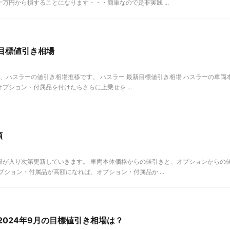
万円から損することになります・・・簡単なので是非実践 ...
月目標値引き相場
までの、ハスラーの値引き相場推移です。 ハスラー 最新目標値引き相場 ハスラーの車両
プション・付属品を付けたらさらに上乗せを ...
額
報が入り次第更新していきます。 車両本体価格からの値引きと、オプションからの
ション・付属品が高額になれば、オプション・付属品か ...
 2024年9月の目標値引き相場は？