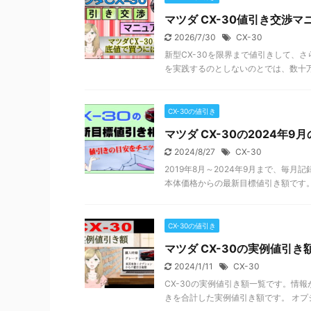
マツダ CX-30値引き交渉マ
2026/7/30
CX-30
新型CX-30を限界まで値引きして、さ
を実践するのとしないのとでは、数十万円
CX-30の値引き
マツダ CX-30の2024年
2024/8/27
CX-30
2019年8月～2024年9月まで、毎月記
本体価格からの最新目標値引き額です。オ
CX-30の値引き
マツダ CX-30の実例値引き
2024/1/11
CX-30
CX-30の実例値引き額一覧です。情
きを合計した実例値引き額です。 オプシ