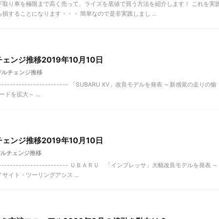
下取り車を極限まで高く売って、ライズを底値で買う方法を紹介します！ これを実
することになります・・・ 簡単なので是非実践しまし ...
ェンジ推移2019年10月10日
デルチェンジ推移
-------------------- 「SUBARU XV」改良モデルを発表 ～新感覚の走りの愉
ドを拡大～ ...
ェンジ推移2019年10月10日
デルチェンジ推移
--------------------- ＵＢＡＲＵ 「インプレッサ」大幅改良モデルを発表 ～
イト・ツーリングアシス ...