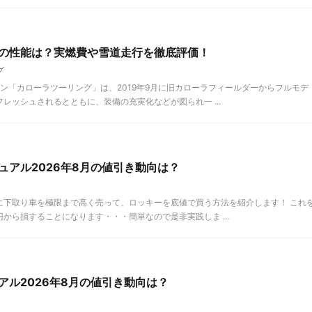
の性能は？実燃費や雪道走行を徹底評価！
グ
ン「カローラツーリング」は、2019年9月に旧カローラフィールダーからフルモデ
レッシュされるとともに、装備の充実化などが図られ一 ...
ュアル2026年8月の値引き動向は？
に下取り車を極限まで高く売って、ロッキーを底値で買う方法を紹介します！ これ
から損することになります・・・簡単なので是非実践しま ...
アル2026年8月の値引き動向は？