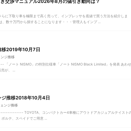
き交渉マニュアル2026年8月の値引き動向は？
さらに下取り車を極限まで高く売って、インプレッサを底値で買う方法を紹介しま
、数十万円から損することになります・・・管理人もインプ ...
移2019年10月7日
ェンジ推移
-- 「ノート NISMO」の特別仕様車「ノート NISMO Black Limited」を発表 あわ
が、 ...
ジ推移2018年10月4日
チェンジ推移
-------------- TOYOTA、コンパクトカー4車種にアウトドアカジュアルテイスト
ルテ、スペイドでご用意 ...