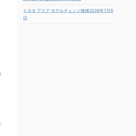
トヨタ アクア モデルチェンジ推移2026年7月6
日
両
引