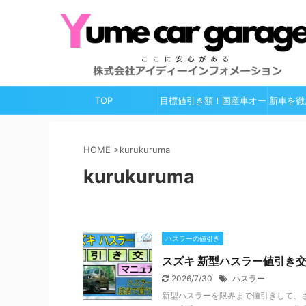
TOP
目標値引き額！国産車オー
新車を徹
ルガイド
HOME
>
kurukuruma
kurukuruma
ハスラーの値引き
スズキ 新型ハスラー値引き交
2026/7/30
ハスラー
新型ハスラーを限界まで値引きして、