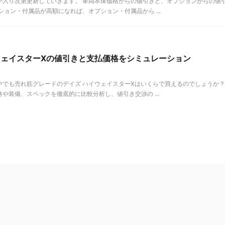
が入り次第更新していきます。 車両本体価格からの値引きと、オプションからの値
ョン・付属品が高額になれば、オプション・付属品から ...
ウェイスターXの値引きと支払価格をシミュレーション
中でも売れ筋グレードのデイズ ハイウェイスターXはいくらで買えるのでしょうか？
や装備、スペックを徹底的に比較分析し、値引き交渉の ...