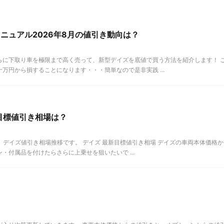
ニュアル2026年8月の値引き動向は？
らに下取り車を極限まで高く売って、新型デイズを底値で買う方法を紹介します！ 
万円から損することになります・・・簡単なので是非実践 ...
の目標値引き相場は？
での、デイズ値引き相場推移です。 デイズ 最新目標値引き相場 デイズの車両本体価格か
・付属品を付けたらさらに上乗せを狙いたいで ...