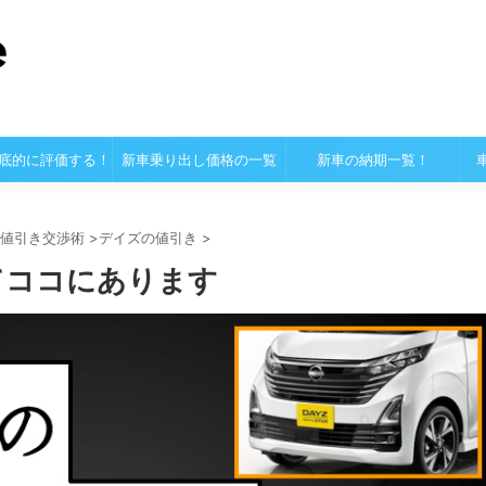
底的に評価する！
新車乗り出し価格の一覧
新車の納期一覧！
値引き交渉術
>
デイズの値引き
>
てココにあります