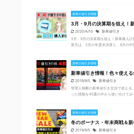
新車の値引き情報
3月・9月の決算期を狙え！
2020/4/10
新車値引き
3月・9月の決算期を狙え！新車購入計
算月は、3月の年度末決算と、9月の中間
新車の値引き情報
新車値引き情報！色々使える
2019/9/5
新車値引き
管理人独断の新車値引き交渉で使える、
った情報を45選の中から使い分けてみて
新車の値引き情報
冬のボーナス・年末商戦＆新
2019/9/5
新車値引き