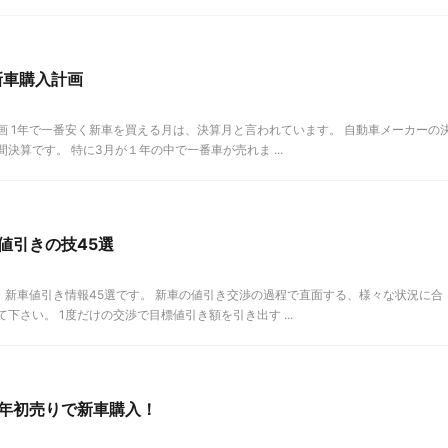
新車購入計画
画 1年で一番安く新車を買える月は、決算月と言われています。 自動車メーカーの
決算です。 特に3月が１年の中で一番車が売れま ...
値引きの技45選
新車値引き情報45選です。 新車の値引き交渉の過程で直面する、様々な状況に合
下さい。 1度だけの交渉で目標値引き額を引き出す ...
年初売りで新車購入！