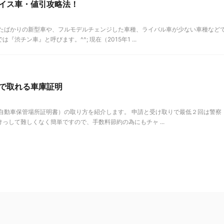
イス車・値引攻略法！
出たばかりの新型車や、フルモデルチェンジした車種、ライバル車が少ない車種など
渋チン車』と呼びます。^^; 現在（2015年1 ...
で取れる車庫証明
自動車保管場所証明書）の取り方を紹介します。 申請と受け取りで最低２回は警察
っして難しくなく簡単ですので、手数料節約の為にもチャ ...