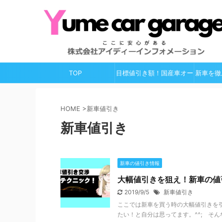
TOP
目標値引き額！国産車オー
新車を徹
ルガイド
HOME
>
新車値引き
新車値引き
新車の値引き情報
大幅値引きを狙え！新車の値
2019/9/5
新車値引き
ここでは新車を買う時の大幅値引きを
たい！と自分は思ってます。^^; そん