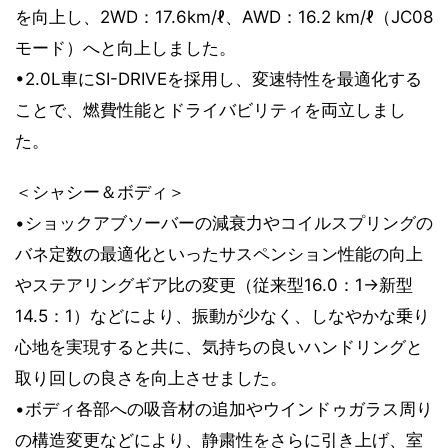
を向上し、2WD：17.6km/ℓ、AWD：16.2 km/ℓ（JC08
モード）へと向上しました。
•2.0L車にSI-DRIVEを採用し、変速特性を最適化する
ことで、燃費性能とドライバビリティを両立しまし
た。
＜シャシー＆ボディ＞
•ショックアブソーバーの減衰力やコイルスプリングの
バネ定数の最適化といったサスペンション性能の向上
やステアリングギア比の変更（従来型16.0：1→新型
14.5：1）などにより、振動が少なく、しなやかな乗り
心地を実現すると共に、気持ちの良いハンドリングと
取り回しの良さを向上させました。
•ボディ各部への吸音材の追加やウインドゥガラス周り
の構造変更などにより、静粛性をさらに引き上げ、室