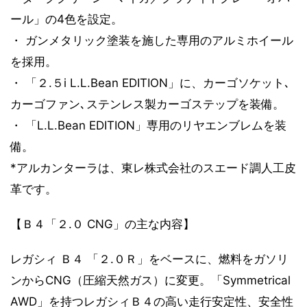
ール」の4色を設定。
・ ガンメタリック塗装を施した専用のアルミホイール
を採用。
・ 「２.５i L.L.Bean EDITION」に、カーゴソケット､
カーゴファン､ステンレス製カーゴステップを装備。
・ 「L.L.Bean EDITION」専用のリヤエンブレムを装
備。
*アルカンターラは、東レ株式会社のスエード調人工皮
革です。
【Ｂ４「２.０ CNG」の主な内容】
レガシィ Ｂ４ 「２.０Ｒ」をベースに、燃料をガソリ
ンからCNG（圧縮天然ガス）に変更。「Symmetrical
AWD」を持つレガシィＢ４の高い走行安定性、安全性