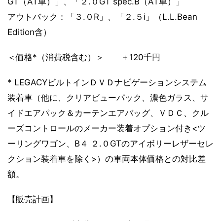
GT（AT車）」、「２.０GT spec.B（AT車）」
アウトバック：「３.０R」、「２.５i」（L.L.Bean
Edition含）
＜価格*（消費税含む）＞ ＋120千円
* LEGACYビルトインＤＶＤナビゲーションシステム
装着車（他に、クリアビューパック、濃色ガラス、サ
イドエアパック＆カーテンエアバッグ、ＶＤＣ、クル
ーズコントロールのメーカー装着オプション付き<ツ
ーリングワゴン、B４ ２.０GTのアイボリーレザーセレ
クション装着車を除く>）の車両本体価格との対比差
額。
【販売計画】