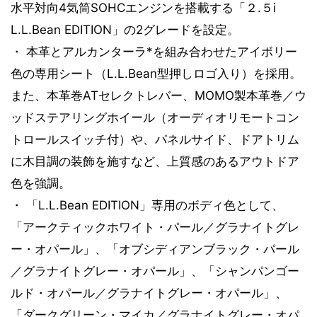
水平対向4気筒SOHCエンジンを搭載する「２.５i
L.L.Bean EDITION」の2グレードを設定。
・ 本革とアルカンターラ*を組み合わせたアイボリー
色の専用シート（L.L.Bean型押しロゴ入り）を採用。
また、本革巻ATセレクトレバー、MOMO製本革巻／ウ
ッドステアリングホイール（オーディオリモートコン
トロールスイッチ付）や、パネルサイド、ドアトリム
に木目調の装飾を施すなど、上質感のあるアウトドア
色を強調。
・ 「L.L.Bean EDITION」専用のボディ色として、
「アークティックホワイト・パール／グラナイトグレ
ー・オパール」、「オブシディアンブラック・パール
／グラナイトグレー・オパール」、「シャンパンゴー
ルド・オパール／グラナイトグレー・オパール」、
「ダークグリーン・マイカ／グラナイトグレー・オパ