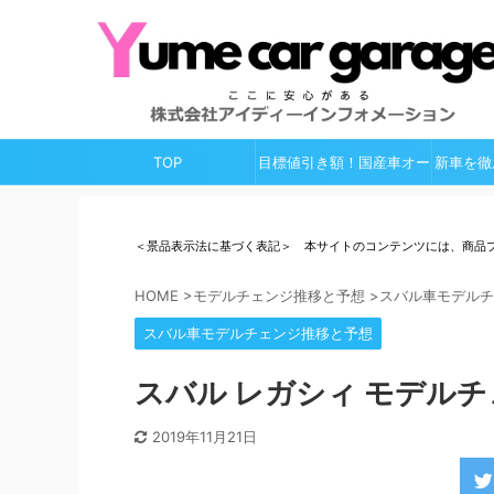
TOP
目標値引き額！国産車オー
新車を徹
ルガイド
＜景品表示法に基づく表記＞ 本サイトのコンテンツには、商品
HOME
>
モデルチェンジ推移と予想
>
スバル車モデルチ
スバル車モデルチェンジ推移と予想
スバル レガシィ モデルチ
2019年11月21日