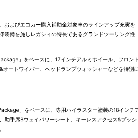
、およびエコカー購入補助金対象車のラインアップ充実を
様装備を施しレガシィの特長であるグランドツーリング性
2.5i L Package」をベースに、17インチアルミホイール、フロン
ト&オートワイパー、ヘッドランプウォッシャーなどを特別
2.5i S Package」をベースに、専用ハイラスター塗装の18インチ
キ、助手席8ウェイパワーシート、キーレスアクセス&プッシ
。