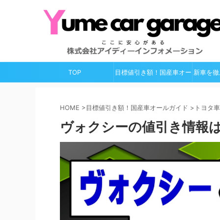
TOP
目標値引き額！国産車オー
新車を徹
ルガイド
HOME
>
目標値引き額！国産車オールガイド
>
トヨタ車
ヴォクシーの値引き情報