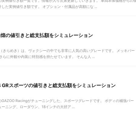
の実例値引き額一覧です。情報が入り次第更新していきます。 車両本体価格からの
た実例値引き額です。 オプション・付属品が高額にな ...
S煌の値引きと総支払額をシミュレーション
（きらめき）は、ヴォクシーの中でも非常に人気の高いグレードです。 メッキパー
らに外観や内装に特別感を持たせています。 そんな人 ...
S GRスポーツの値引きと総支払額をシミュレーション
GAZOO Racingがチューニングした、スポーツグレードです。 ボディの補強パー
ニング、ローダウン、18インチの大径ア ...