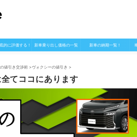
底的に評価する！
新車乗り出し価格の一覧
新車の納期一覧！
の値引き交渉術
>
ヴォクシーの値引き
>
は全てココにあります