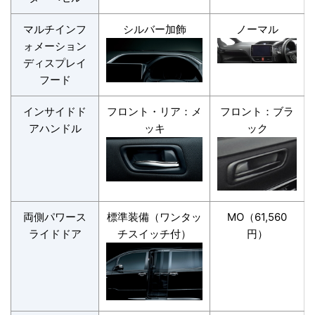
マルチインフ
シルバー加飾
ノーマル
ォメーション
ディスプレイ
フード
インサイドド
フロント・リア：メ
フロント：ブラ
アハンドル
ッキ
ック
両側パワース
標準装備（ワンタッ
MO（61,560
ライドドア
チスイッチ付）
円）