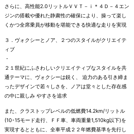
さらに、高性能2.0リットルＶＶＴ－ｉ＊４Ｄ－４エン
ジンの搭載や優れた静粛性の確保により、操って楽し
くかつ全席乗員が移動を堪能できる快適な走りを実現
３．ヴォクシーとノア、２つのスタイルがクリエイテ
ィブ
・
２１世紀にふさわしいクリエイティブなスタイルを共
通テーマに、ヴォクシーは鋭く、 迫力のある引き締ま
ったデザインで若々しさを、ノアは堂々とした存在感
の中に親しみ やすさを追求
また、クラストップレベルの低燃費14.2km/リットル
(10･15モード走行、ＦＦ車、車両重量1,510kg以下)を
実現するとともに、全車平成２２年燃費基準を先行し