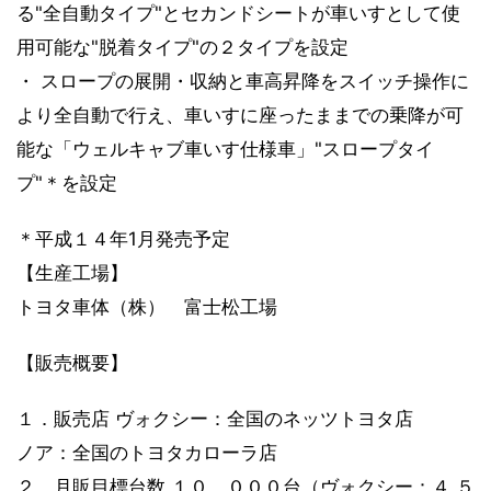
る"全自動タイプ"とセカンドシートが車いすとして使
用可能な"脱着タイプ"の２タイプを設定
・ スロープの展開・収納と車高昇降をスイッチ操作に
より全自動で行え、車いすに座ったままでの乗降が可
能な「ウェルキャブ車いす仕様車」"スロープタイ
プ"＊を設定
＊平成１４年1月発売予定
【生産工場】
トヨタ車体（株） 富士松工場
【販売概要】
１．販売店 ヴォクシー：全国のネッツトヨタ店
ノア：全国のトヨタカローラ店
２．月販目標台数 １０，０００台（ヴォクシー：４,５