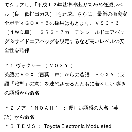
てクリアし、｢平成１２年基準排出ガス25％低減レベ
ル（良－低排出ガス）｣を達成。さらに、最新の衝突安
全ボディＧＯＡ＊５の採用はもとより、ＶＳＣ＊６
（４ＷＤ車）、ＳＲＳ＊７カーテンシールドエアバッ
グ＆サイドエアバッグを設定するなど高いレベルの安
全性を確保
＊１ ヴォクシー （ ＶＯＸＹ ） ：
英語のＶＯＸ（言葉・声）からの造語。ＢＯＸＹ（英
語「箱型」の意）を連想させるとともに若々しい 響き
の語感から命名
＊２ ノア （ ＮＯＡＨ ） ： 優しい語感の人名（英
語）から命名
＊３ ＴＥＭＳ ： Toyota Electronic Modulated