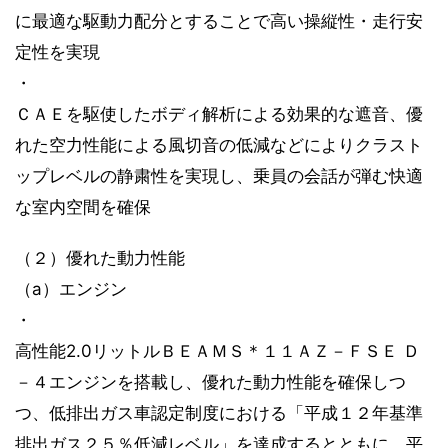
に最適な駆動力配分とすることで高い操縦性・走行安
定性を実現
・
ＣＡＥを駆使したボディ解析による効果的な遮音、優
れた空力性能による風切音の低減などによりクラスト
ップレベルの静粛性を実現し、乗員の会話が弾む快適
な室内空間を確保
（２）優れた動力性能
（a）エンジン
・
高性能2.0リットルＢＥＡＭＳ＊１１ＡＺ－ＦＳＥ Ｄ
－４エンジンを搭載し、優れた動力性能を確保しつ
つ、低排出ガス車認定制度における「平成１２年基準
排出ガス２５％低減レベル」を達成するとともに、平