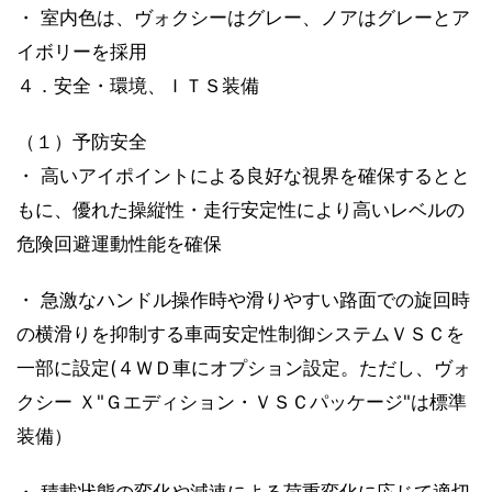
・ 室内色は、ヴォクシーはグレー、ノアはグレーとア
イボリーを採用
４．安全・環境、ＩＴＳ装備
（１）予防安全
・ 高いアイポイントによる良好な視界を確保するとと
もに、優れた操縦性・走行安定性により高いレベルの
危険回避運動性能を確保
・ 急激なハンドル操作時や滑りやすい路面での旋回時
の横滑りを抑制する車両安定性制御システムＶＳＣを
一部に設定(４ＷＤ車にオプション設定。ただし、ヴォ
クシー Ｘ"Ｇエディション・ＶＳＣパッケージ"は標準
装備）
・ 積載状態の変化や減速による荷重変化に応じて適切