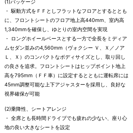
(1)パッケージ
・ 駆動方式をＦＦとしフラットなフロアとするととも
に、フロントシートのフロア地上高440mm、室内高
1,340mmを確保し、ゆとりの室内空間を実現
・ ロングホイールベースとする一方で全長をミディア
ムセダン並みの4,560mm（ヴォクシー Ｖ、Ｘ／ノア
Ｌ、Ｘ）のコンパクトなボディサイズとし、取り回し
の良さを追求。フロントシートはヒップポイント地上
高を795mm（ＦＦ車）に設定するとともに運転席には
45mm調整可能な上下アジャスターを採用し、良好な
視界確保が可能
(2)乗降性、シートアレンジ
・ 全席とも長時間ドライブでも疲れの少ない、座り心
地の良い大きなシートを設定