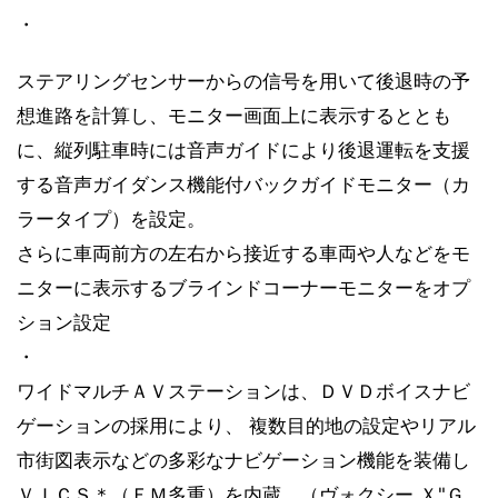
・
ステアリングセンサーからの信号を用いて後退時の予
想進路を計算し、モニター画面上に表示するととも
に、縦列駐車時には音声ガイドにより後退運転を支援
する音声ガイダンス機能付バックガイドモニター（カ
ラータイプ）を設定。
さらに車両前方の左右から接近する車両や人などをモ
ニターに表示するブラインドコーナーモニターをオプ
ション設定
・
ワイドマルチＡＶステーションは、ＤＶＤボイスナビ
ゲーションの採用により、 複数目的地の設定やリアル
市街図表示などの多彩なナビゲーション機能を装備し
ＶＩＣＳ＊（ＦＭ多重）を内蔵。（ヴォクシー Ｘ"Ｇ