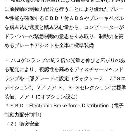
に前後輪の制動力配分を行うことにより優れたブレー
キ性能を確保するＥＢＤ＊付ＡＢＳやブレーキペダル
を踏み込む速度と踏み込む量から、コンピューターが
ドライバーの緊急制動の意思をくみ取り、制動力を高
めるブレーキアシストを全車に標準装備
・ ハロゲンランプの約２倍の光量と伸びと広がりのあ
る配光により、視認性を高めるディスチャージヘッド
ランプを一部グレードに設定（ヴォクシーＺ、Ｚ"Ｇエ
ディション"、Ｖ／ノア Ｓ、Ｓ"Ｇセレクション"に標準
装備。ノア Ｌにオプション設定）
＊ＥＢＤ：Electronic Brake force Distribution（電子
制動力配分制御）
（２）衝突安全