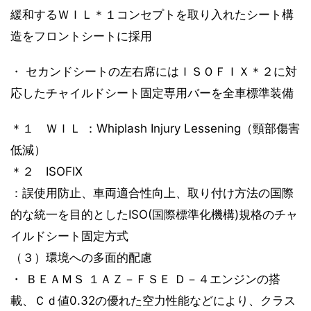
緩和するＷＩＬ＊１コンセプトを取り入れたシート構
造をフロントシートに採用
・ セカンドシートの左右席にはＩＳＯＦＩＸ＊２に対
応したチャイルドシート固定専用バーを全車標準装備
＊１ ＷＩＬ ：Whiplash Injury Lessening（頸部傷害
低減）
＊２ ISOFIX
：誤使用防止、車両適合性向上、取り付け方法の国際
的な統一を目的としたISO(国際標準化機構)規格のチャ
イルドシート固定方式
（３）環境への多面的配慮
・ ＢＥＡＭＳ １ＡＺ－ＦＳＥ Ｄ－４エンジンの搭
載、Ｃｄ値0.32の優れた空力性能などにより、クラス