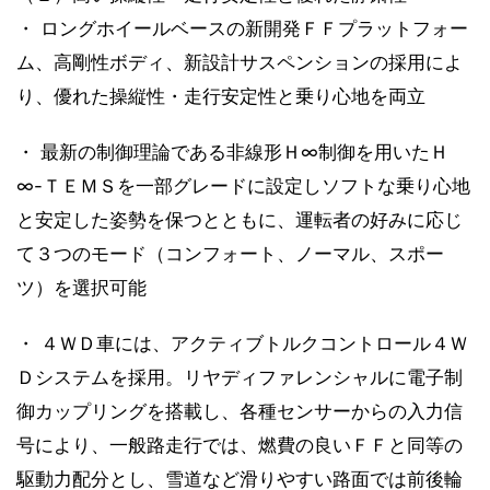
・ ロングホイールベースの新開発ＦＦプラットフォー
ム、高剛性ボディ、新設計サスペンションの採用によ
り、優れた操縦性・走行安定性と乗り心地を両立
・ 最新の制御理論である非線形Ｈ∞制御を用いたＨ
∞-ＴＥＭＳを一部グレードに設定しソフトな乗り心地
と安定した姿勢を保つとともに、運転者の好みに応じ
て３つのモード（コンフォート、ノーマル、スポー
ツ）を選択可能
・ ４ＷＤ車には、アクティブトルクコントロール４Ｗ
Ｄシステムを採用。リヤディファレンシャルに電子制
御カップリングを搭載し、各種センサーからの入力信
号により、一般路走行では、燃費の良いＦＦと同等の
駆動力配分とし、雪道など滑りやすい路面では前後輪