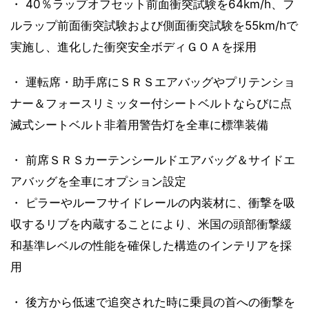
・ 40％ラップオフセット前面衝突試験を64km/h、フ
ルラップ前面衝突試験および側面衝突試験を55km/hで
実施し、進化した衝突安全ボディＧＯＡを採用
・ 運転席・助手席にＳＲＳエアバッグやプリテンショ
ナー＆フォースリミッター付シートベルトならびに点
滅式シートベルト非着用警告灯を全車に標準装備
・ 前席ＳＲＳカーテンシールドエアバッグ＆サイドエ
アバッグを全車にオプション設定
・ ピラーやルーフサイドレールの内装材に、衝撃を吸
収するリブを内蔵することにより、米国の頭部衝撃緩
和基準レベルの性能を確保した構造のインテリアを採
用
・ 後方から低速で追突された時に乗員の首への衝撃を