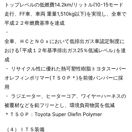
トップレベルの低燃費14.2km/リットル(10･15モード
走行、FF車、車両 重量1,510kg以下)を実現し、全車で
平成２２年燃費基準を達成
・
全車、ＨＣとＮＯｘにおいて低排出ガス車認定制度に
おける｢平成１２年基準排出ガス25％低減レベル｣を達
成
・ リサイクル性に優れた熱可塑性樹脂トヨタスーパー
オレフィンポリマー(ＴＳＯＰ＊)を前後バンパーに採
用
・ ラジエーター、ヒーターコア、ワイヤーハーネスの
被覆材などを鉛フリーとし、環境負荷物質を低減
＊ＴＳＯＰ：Toyota Super Olefin Polymer
（４）ＩＴＳ装備