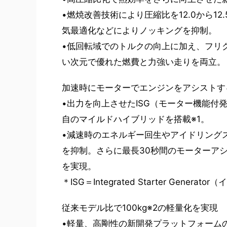
•燃焼改善技術により圧縮比を12.0から1
気最適化などによりノッキングを抑制。
•低回転域でのトルクの向上に加え、フリ
い次元で優れた燃費と力強い走りを両立。
加速時にモーターでエンジンをアシストす
•出力を向上させたISG（モーター機能
自のマイルドハイブリッドを搭載※1。
•減速時のエネルギー回生やアイドリング
を抑制。さらに最長30秒間のモーターア
を実現。
＊ISG＝Integrated Starter Gen
従来モデル比で100kg※2の軽量化を実現
•軽量、高剛性の新開発プラットフォーム