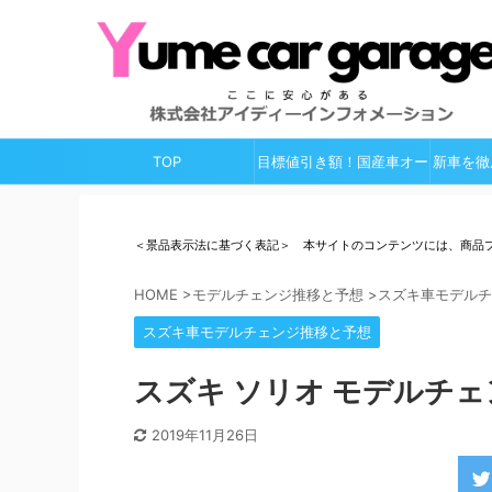
TOP
目標値引き額！国産車オー
新車を徹
ルガイド
＜景品表示法に基づく表記＞ 本サイトのコンテンツには、商品
HOME
>
モデルチェンジ推移と予想
>
スズキ車モデルチ
スズキ車モデルチェンジ推移と予想
スズキ ソリオ モデルチェ
2019年11月26日