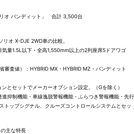
 バンディット」 合計 3,500台
代ソリオ X-DJE 2WD車の比較。
量1.5L以下・全高1,550mm以上の2列座席5ドアワゴ
審査値）：HYBRID MX・HYBRID MZ・バンディット
ションとセットでメーカーオプション設定。（Gを除く）
誤発進抑制機能・車線逸脱警報機能・ふらつき警報機能・先
ストップシグナル、クルーズコントロールシステムとセッ
）
」の主な特長