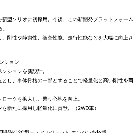
を新型ソリオに初採用。今後、この新開発プラットフォー
る。
し、剛性や静粛性、衝突性能、走行性能などを大幅に向上
ンション
ペンションを新設計。
造とし、車体骨格の一部とすることで軽量化と高い剛性を
トロークを拡大し、乗り心地を向上。
ンを新たに採用し軽量化に貢献。（2WD車）
開発K12C型デュアルジェット エンジンを搭載。