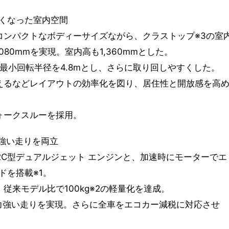
くなった室内空間
コンパクトなボディーサイズながら、クラストップ※3の室
080mmを実現。室内高も1,360mmとした。
ら最小回転半径を4.8mとし、さらに取り回しやすくした。
えるなどレイアウトの効率化を図り、居住性と開放感を高
ォークスルーを採用。
と力強い走りを両立
2C型デュアルジェット エンジンと、加速時にモーターでエ
ドを搭載※1。
従来モデル比で100kg※2の軽量化を達成。
※4と力強い走りを実現。さらに全車をエコカー減税に対応させ