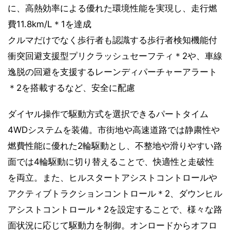
に、高熱効率による優れた環境性能を実現し、走行燃
費11.8km/L＊1を達成
クルマだけでなく歩行者も認識する歩行者検知機能付
衝突回避支援型プリクラッシュセーフティ＊2や、車線
逸脱の回避を支援するレーンディパーチャーアラート
＊2を搭載するなど、安全に配慮
ダイヤル操作で駆動方式を選択できるパートタイム
4WDシステムを装備。市街地や高速道路では静粛性や
燃費性能に優れた2輪駆動とし、不整地や滑りやすい路
面では4輪駆動に切り替えることで、快適性と走破性
を両立。また、ヒルスタートアシストコントロールや
アクティブトラクションコントロール＊2、ダウンヒル
アシストコントロール＊2を設定することで、様々な路
面状況に応じて駆動力を制御。オンロードからオフロ