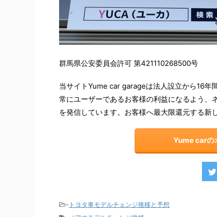
群馬県公安委員会許可 第421110268500号
当サイトYume car garageは法人設立か
常にユーザーであるお客様の利益になるよう、
を発信しています。お客様へ最大限還元する新
Yume ca
-
トヨタ車モデルチェンジ推移と予想