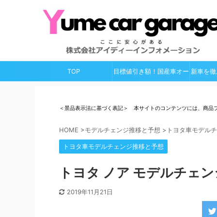
TOP
目標値引き額！国産車オー
新車を徹
ルガイド
＜景品表示法に基づく表記＞ 本サイトのコンテンツには、商品
HOME
>
モデルチェンジ推移と予想
>
トヨタ車モデルチ
トヨタ車モデルチェンジ推移と予想
トヨタ ノア モデルチェンジ
2019年11月21日