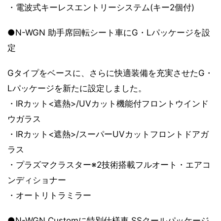
・電波式キーレスエントリーシステム(キー2個付)
●N-WGN 助手席回転シート車にG・Lパッケージを設
定
Gタイプをベースに、さらに快適装備を充実させたG・
Lパッケージを新たに設定しました。
・IRカット<遮熱>/UVカット機能付フロントウインド
ウガラス
・IRカット<遮熱>/スーパーUVカットフロントドアガ
ラス
・プラズマクラスター※2技術搭載フルオート・エアコ
ンディショナー
・オートリトラミラー
●N-WGN Customに特別仕様車 SSクールパッケージ