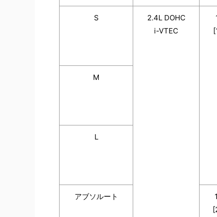
S
2.4L DOHC
i-VTEC
[
M
L
アブソルート
[