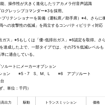
機能、操作性が大きく進化したリアカメラ付音声認識
＋プログレッシブコマンダー※3を採用。
E-プリテンショナーを装備（運転席／助手席）※4。さらに
両への攻撃性の低減」を両立するコンパティビリティ対応
出ガス」※5もしくは「優-低排出ガス」※6認定を取得。さ
ルを達成した上で、一部タイプでは、その75％低減レベルも
基準に適合している。
アブソルートにメーカーオプション
ション ※5・7 S、M、L ※6 アブソルート
０台
ず、単位：千円）
最高出力
駆動
トランスミッション
価格