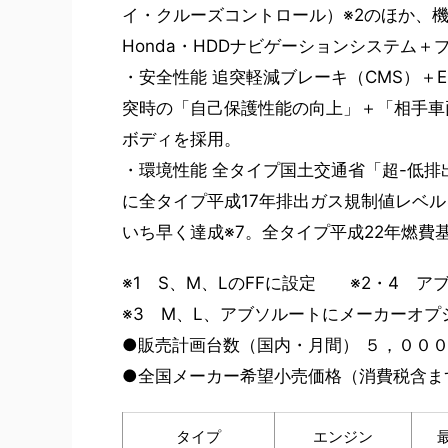
イ・クルーズコントロール）※2のほか、
Honda・HDDナビゲーションシステム
・安全性能 追突軽減ブレーキ（CMS）＋
突時の「自己保護性能の向上」＋「相手車
ボディを採用。
・環境性能 全タイプ国土交通省「超-低排
に全タイプ平成17年排出ガス規制値レベ
いち早く達成※7。全タイプ平成22年燃費
※1 S、M、LのFFに設定 ※2・4 
※3 M、L、アブソルートにメーカーオプ
●販売計画台数（国内・月間） ５，００
●全国メーカー希望小売価格（消費税含ま
タイプ
エンジン