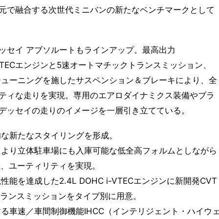
元で融合する次世代ミニバンの新たなベンチマークとして
ッセイ アブソルートもラインアップ。最高出力
HC i-VTECエンジンと5速オートマチックトランスミッション、
チューニングを施したサスペンション＆ブレーキにより、全
ティな走りを実現。専用のエアロダイナミクス装備やブラ
デッセイの走りのイメージを一層引き立てている。
的な新たなスタイリングを形成。
により立体駐車場にも入庫可能な低全高フォルムとしながら
性、ユーティリティを実現。
を達成した2.4L DOHC i-VTECエンジンに新開発CVT
トランスミッションをタイプ別に用意。
る車速／車間制御機能IHCC（インテリジェント・ハイウ