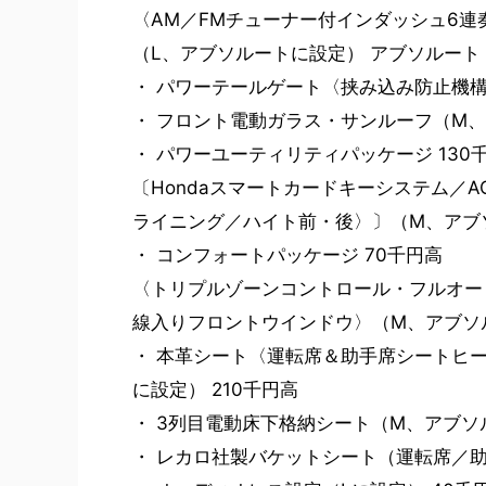
〈AM／FMチューナー付インダッシュ6連
（L、アブソルートに設定） アブソルート 
・ パワーテールゲート〈挟み込み防止機構
・ フロント電動ガラス・サンルーフ（M、
・ パワーユーティリティパッケージ 130
〔Hondaスマートカードキーシステム／A
ライニング／ハイト前・後〉〕（M、アブ
・ コンフォートパッケージ 70千円高
〈トリプルゾーンコントロール・フルオー
線入りフロントウインドウ〉（M、アブソ
・ 本革シート〈運転席＆助手席シートヒ
に設定） 210千円高
・ 3列目電動床下格納シート（M、アブソ
・ レカロ社製バケットシート（運転席／助