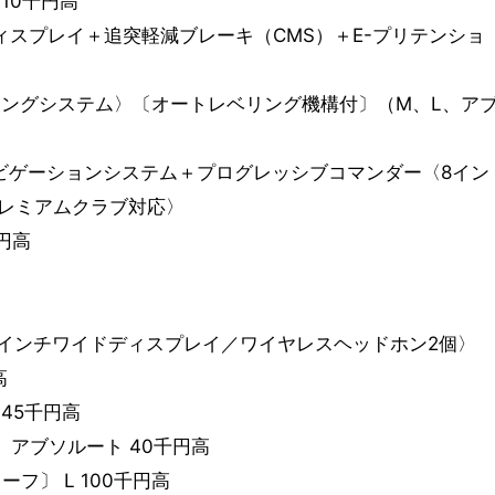
10千円高
ディスプレイ＋追突軽減ブレーキ（CMS）＋E-プリテンショ
ィングシステム〉〔オートレベリング機構付〕（M、L、ア
Dナビゲーションシステム＋プログレッシブコマンダー〈8イン
レミアムクラブ対応〉
円高
9インチワイドディスプレイ／ワイヤレスヘッドホン2個〉
高
 45千円高
 アブソルート 40千円高
フ〕 L 100千円高