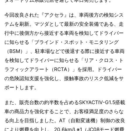
今回改良された『アクセラ』は、車両後方の検知シス
テムを刷新。マツダとして最新の安全装備である、走
行中に後側方から接近する車両を検知してドライバー
に知らせる「ブラインド・スポット・モニタリング
（BSM）」、駐車場などで後退する際に接近する車両
を検知してドライバーに知らせる「リア・クロス・ト
ラフィックアラート（RCTA）」を採用。ドライバー
の危険認知支援を強化し、接触事故のリスク低減をサ
ポートします。
また、販売台数の約半数を占めるSKYACTIV-G1.5搭載
車の商品力を強化することで、お客様満足度のさらな
る向上を目指しました。AT（自動変速機）制御の改良
により燃費を向上し、20.6km/L※1（JC08モード燃費