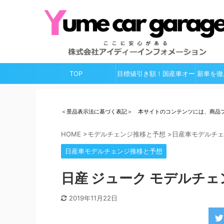
TOP
目標値引き額！国産車オー
新車を徹
ルガイド
＜景品表示法に基づく表記＞ 本サイトのコンテンツには、商品
HOME
>
モデルチェンジ推移と予想
>
日産車モデルチェ
日産車モデルチェンジ推移と予想
日産 ジューク モデルチェン
2019年11月22日