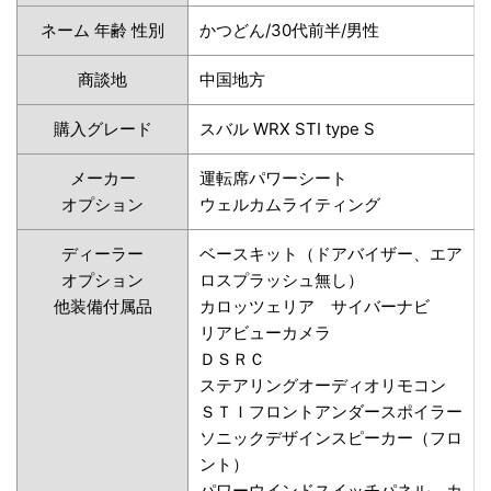
ネーム 年齢 性別
かつどん/30代前半/男性
商談地
中国地方
購入グレード
スバル WRX STI type S
メーカー
運転席パワーシート
オプション
ウェルカムライティング
ディーラー
ベースキット（ドアバイザー、エア
オプション
ロスプラッシュ無し）
他装備付属品
カロッツェリア サイバーナビ
リアビューカメラ
ＤＳＲＣ
ステアリングオーディオリモコン
ＳＴＩフロントアンダースポイラー
ソニックデザインスピーカー（フロ
ント）
パワーウインドスイッチパネル カ