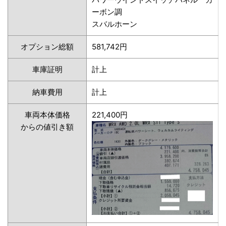
ーボン調
スバルホーン
オプション総額
581,742円
車庫証明
計上
納車費用
計上
車両本体価格
221,400円
からの値引き額