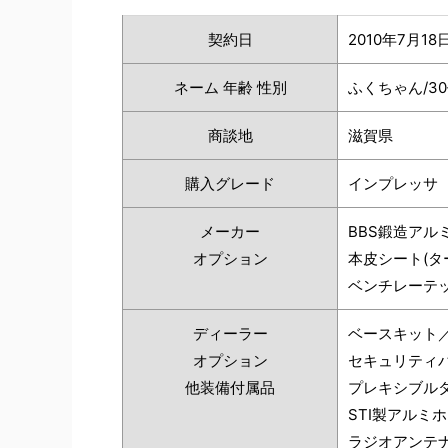
契約日
2010年7月18
ネーム 年齢 性別
ふくちゃん/3
商談地
滋賀県
購入グレード
インプレッサ W
メーカー
BBS鍛造アル
オプション
本皮シート(タ
ベンチレーテ
ディーラー
ベースキット
オプション
セキュリティ
他装備付属品
プレキシブル
STI製アルミ
ラジオアンテ