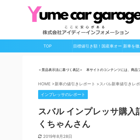
TOP
目標値引き額！国産車オー
新車を徹
ルガイド
＜景品表示法に基づく表記＞ 本サイトのコンテンツには、商品
HOME
>
新車の値引きレポート
>
スバル新車値引きレポ
インプレッサのレポート
スバル インプレッサ購入
くちゃんさん
2019年8月28日