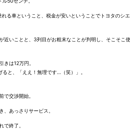
ル50センチ。
上乗れる車ということ、税金が安いということでトヨタのシエ
が近いことと、3列目がお粗末なことが判明し、そこそこ
引きは12万円。
告げると、「ええ！無理です…（笑）」。
前で交渉開始。
き、あっさりサービス。
れで終了。