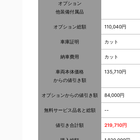
オプション
他装備付属品
オプション総額
110,040円
車庫証明
カット
納車費用
カット
車両本体価格
135,710円
からの値引き額
オプションからの値引き額
84,000円
無料サービス品名と総額
--
値引き合計額
219,710円