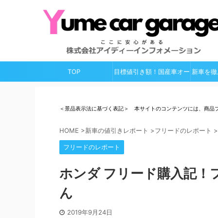
TOP
目標値引き額！国産車オー
新車を徹
ルガイド
＜景品表示法に基づく表記＞ 本サイトのコンテンツには、商品
HOME
>
新車の値引きレポート
>
フリードのレポート
>
フリードのレポート
ホンダ フリード購入記！
ん
2019年9月24日