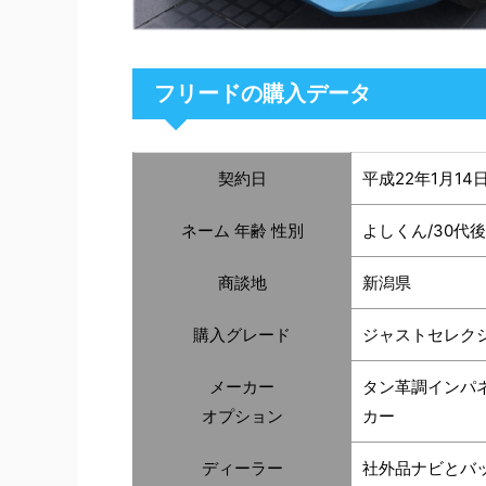
フリードの購入データ
契約日
平成22年1月14
ネーム 年齢 性別
よしくん/30代後
商談地
新潟県
購入グレード
ジャストセレク
メーカー
タン革調インパ
オプション
カー
ディーラー
社外品ナビとバ