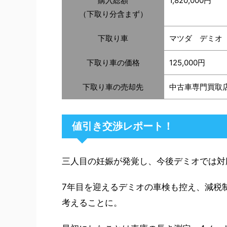
購入総額
1,820,000円
（下取り分含まず）
下取り車
マツダ デミオ 1
下取り車の価格
125,000円
下取り車の売却先
中古車専門買取店
値引き交渉レポート！
三人目の妊娠が発覚し、今後デミオでは対
7年目を迎えるデミオの車検も控え、減税
考えることに。