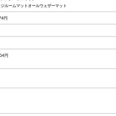
ッジルームマットオールウェザーマット
774円
ト
804円