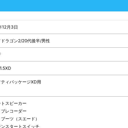
年12月3日
ドラゴン2/20代後半/男性
府
1.5XD
フティパッケージXD用
ントスピーカー
イブレコーダー
トブーツ（スエード）
ジンスタートスイッチ