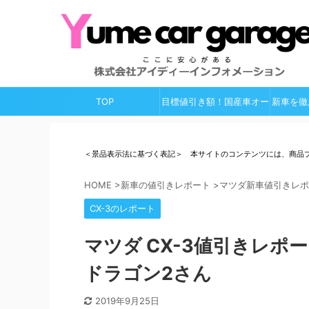
TOP
目標値引き額！国産車オー
新車を徹
ルガイド
＜景品表示法に基づく表記＞ 本サイトのコンテンツには、商品
HOME
>
新車の値引きレポート
>
マツダ新車値引きレポ
CX-3のレポート
マツダ CX-3値引きレポー
ドラゴン2さん
2019年9月25日