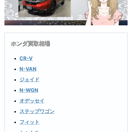
ホンダ買取相場
CR-V
N-VAN
ジェイド
N-WGN
オデッセイ
ステップワゴン
フィット