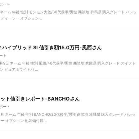
ポート
5 ネーム 年齢 性別 モンモン大佐/30代前半/男性 商談地 群馬県 購入グレード パレッ
ィーラー オプション ...
 ハイブリッド SL値引き額15.0万円-風西さん
ート
月9日 ネーム 年齢 性別 風西/40代前半/男性 商談地 兵庫県 購入グレード スイフ
ン ピュアホワイトパ ...
ット値引きレポート-BANCHOさん
ポート
月 ネーム 年齢 性別 BANCHO/30代後半/男性 商談地 茨城県 購入グレード パレッ
 オプション 他装備付属 ...