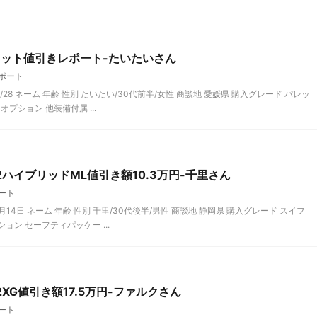
レット値引きレポート-たいたいさん
ポート
/28 ネーム 年齢 性別 たいたい/30代前半/女性 商談地 愛媛県 購入グレード パレッ
オプション 他装備付属 ...
2ハイブリッドML値引き額10.3万円-千里さん
ート
月14日 ネーム 年齢 性別 千里/30代後半/男性 商談地 静岡県 購入グレード スイフ
ション セーフティパッケー ...
XG値引き額17.5万円-ファルクさん
ート