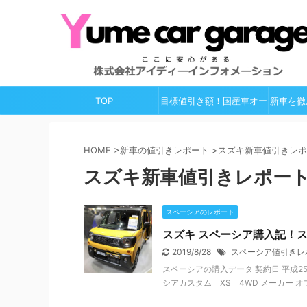
TOP
目標値引き額！国産車オー
新車を徹
ルガイド
HOME
>
新車の値引きレポート
>
スズキ新車値引きレポ
スズキ新車値引きレポー
スペーシアのレポート
スズキ スペーシア購入記！
2019/8/28
スペーシア値引きレ
スペーシアの購入データ 契約日 平成25年
シアカスタム XS 4WD メーカー オプション