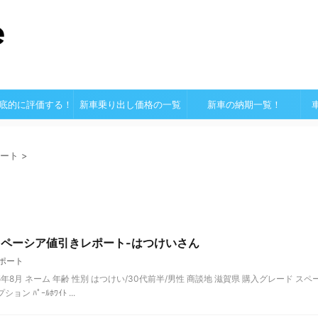
底的に評価する！
新車乗り出し価格の一覧
新車の納期一覧！
ート
>
ト
スペーシア値引きレポート-はつけいさん
ポート
8月 ネーム 年齢 性別 はつけい/30代前半/男性 商談地 滋賀県 購入グレード スペ
 ﾊﾟｰﾙﾎﾜｲﾄ ...