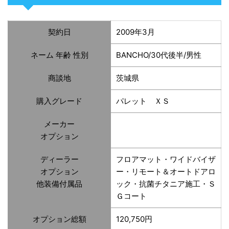
契約日
2009年3月
ネーム 年齢 性別
BANCHO/30代後半/男性
商談地
茨城県
購入グレード
パレット ＸＳ
メーカー
オプション
ディーラー
フロアマット・ワイドバイザ
オプション
ー・リモート＆オートドアロ
他装備付属品
ック・抗菌チタニア施工・Ｓ
Ｇコート
オプション総額
120,750円