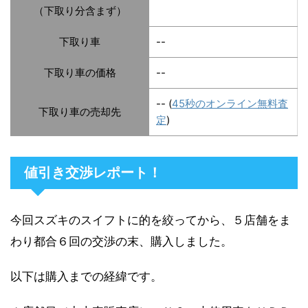
（下取り分含まず）
下取り車
--
下取り車の価格
--
-- (
45秒のオンライン無料査
下取り車の売却先
定
)
値引き交渉レポート！
今回スズキのスイフトに的を絞ってから、５店舗をま
わり都合６回の交渉の末、購入しました。
以下は購入までの経緯です。