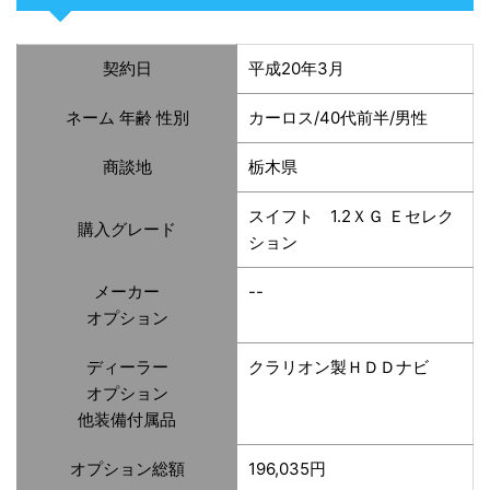
契約日
平成20年3月
ネーム 年齢 性別
カーロス/40代前半/男性
商談地
栃木県
スイフト 1.2ＸＧ Ｅセレク
購入グレード
ション
メーカー
--
オプション
ディーラー
クラリオン製ＨＤＤナビ
オプション
他装備付属品
オプション総額
196,035円