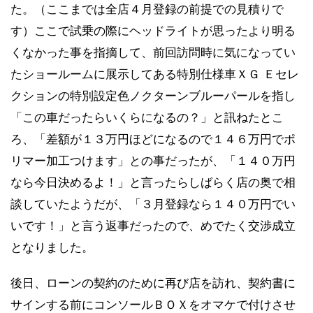
た。（ここまでは全店４月登録の前提での見積りで
す）ここで試乗の際にヘッドライトが思ったより明る
くなかった事を指摘して、前回訪問時に気になってい
たショールームに展示してある特別仕様車ＸＧ Ｅセレ
クションの特別設定色ノクターンブルーパールを指し
「この車だったらいくらになるの？」と訊ねたとこ
ろ、「差額が１３万円ほどになるので１４６万円でポ
リマー加工つけます」との事だったが、「１４０万円
なら今日決めるよ！」と言ったらしばらく店の奥で相
談していたようだが、「３月登録なら１４０万円でい
いです！」と言う返事だったので、めでたく交渉成立
となりました。
後日、ローンの契約のために再び店を訪れ、契約書に
サインする前にコンソールＢＯＸをオマケで付けさせ