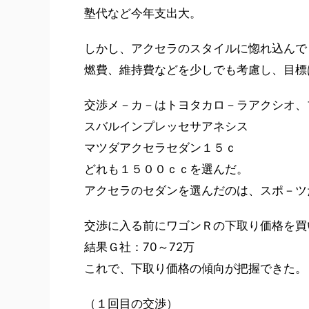
塾代など今年支出大。
しかし、アクセラのスタイルに惚れ込んで
燃費、維持費などを少しでも考慮し、目標
交渉メ－カ－はトヨタカロ－ラアクシオ、
スバルインプレッセサアネシス
マツダアクセラセダン１５ｃ
どれも１５００ｃｃを選んだ。
アクセラのセダンを選んだのは、スポ－ツ
交渉に入る前にワゴンＲの下取り価格を買
結果Ｇ社：70～72万
これで、下取り価格の傾向が把握できた。
（１回目の交渉）