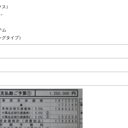
クス）
－
テム
ングタイプ）