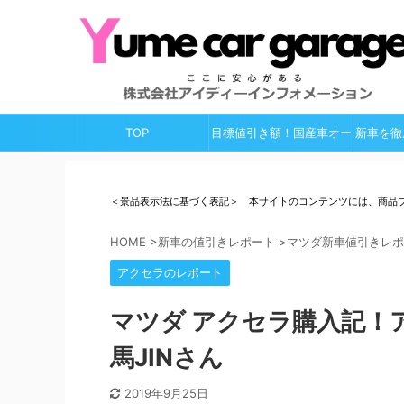
TOP
目標値引き額！国産車オー
新車を徹
ルガイド
＜景品表示法に基づく表記＞ 本サイトのコンテンツには、商品
HOME
>
新車の値引きレポート
>
マツダ新車値引きレポ
アクセラのレポート
マツダ アクセラ購入記！
馬JINさん
2019年9月25日