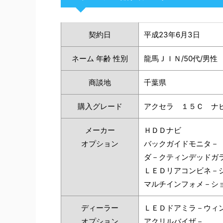
契約日
平成23年6月3日
ネーム 年齢 性別
龍馬ＪＩＮ/50代/男性
商談地
千葉県
購入グレード
アクセラ １５Ｃ ナ
メーカー
ＨＤＤナビ
オプション
バックガイドモニタ－
ダ－クティンデッドガ
ＬＥＤリアコンビネ－
マルチインフォメ－シ
ディーラー
ＬＥＤドアミラ－ウィ
オプション
アクリルバイザ－