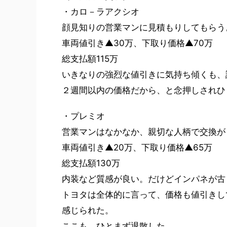
・カロ－ラアクシオ
顔見知りの営業マンに見積もりしてもらう
車両値引き▲30万、下取り価格▲70万
総支払額115万
いきなりの強烈な値引きに気持ち傾くも、
２週間以内の価格だから、と念押しされひ
・プレミオ
営業マンはなかなか、親切な人柄で交換が
車両値引き▲20万、下取り価格▲65万
総支払額130万
内装など質感が良い。だけどインパネが古
トヨタは全体的に言って、価格も値引きし
感じられた。
ここも、ひとまず退散した。