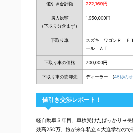
値引き合計額
222,169円
購入総額
1,950,000円
（下取り分含まず）
下取り車
スズキ ワゴンＲ ＦＴ
ール ＡＴ
下取り車の価格
700,000円
下取り車の売却先
ディーラー (
45秒の
値引き交渉レポート！
軽自動車３年目、車検受けたばっかり→長
残高250万、娘が来年私立４大進学なの