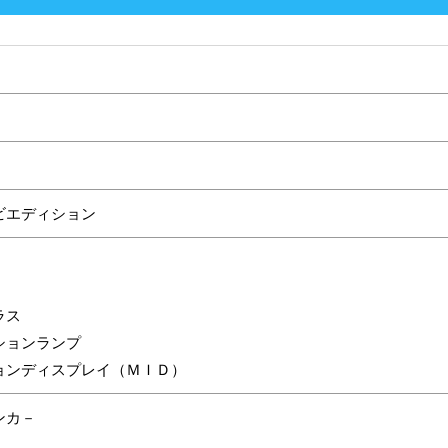
ビエディション
ラス
ションランプ
ョンディスプレイ（ＭＩＤ）
ンカ－