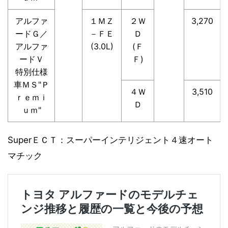
アルファ
１ＭＺ
２Ｗ
3,270
ードＧ／
－ＦＥ
Ｄ
アルファ
(3.0L)
(Ｆ
ードＶ
Ｆ)
特別仕様
車ＭＳ"Ｐ
４Ｗ
3,510
ｒｅｍｉ
Ｄ
ｕｍ"
SuperＥＣＴ：スーパーインテリジェント４速オート
マチック