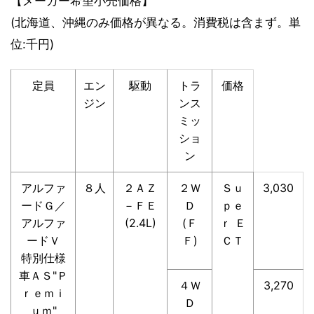
【メーカー希望小売価格】
(北海道、沖縄のみ価格が異なる。消費税は含まず。単
位:千円)
定員
エン
駆動
トラ
価格
ジン
ンス
ミッ
ショ
ン
アルファ
８人
２ＡＺ
２Ｗ
Ｓｕ
3,030
ードＧ／
－ＦＥ
Ｄ
ｐｅ
アルファ
(2.4L)
(Ｆ
ｒ Ｅ
ードＶ
Ｆ)
ＣＴ
特別仕様
車ＡＳ"Ｐ
４Ｗ
3,270
ｒｅｍｉ
Ｄ
ｕｍ"