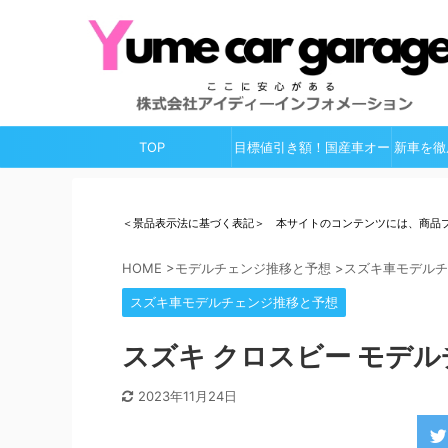
TOP
目標値引き額！国産車オー
新車を徹
ルガイド
＜景品表示法に基づく表記＞ 本サイトのコンテンツには、商品
HOME
>
モデルチェンジ推移と予想
>
スズキ車モデルチ
スズキ車モデルチェンジ推移と予想
スズキ クロスビー モデル
2023年11月24日