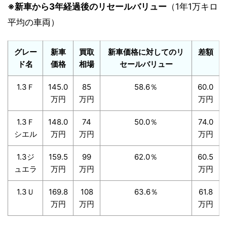
※新車から3年経過後のリセールバリュー
（1年1万キロ
平均の車両）
グレー
新車
買取
新車価格に対してのリ
差額
ド名
価格
相場
セールバリュー
1.3Ｆ
145.0
85
58.6％
60.0
万円
万円
万円
1.3Ｆ
148.0
74
50.0％
74.0
シエル
万円
万円
万円
1.3ジ
159.5
99
62.0％
60.5
ュエラ
万円
万円
万円
1.3Ｕ
169.8
108
63.6％
61.8
万円
万円
万円