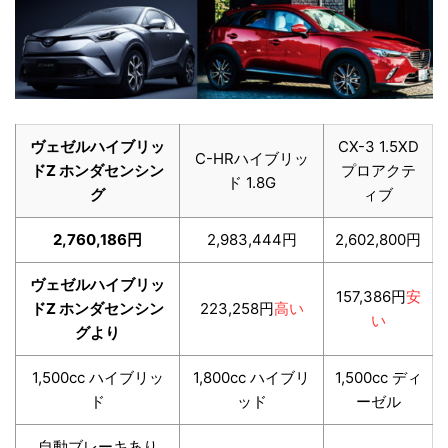
ヴェゼルハイブリッ
CX-3 1.5XD
C-HRハイブリッ
ドZ ホンダセンシン
プロアクテ
ド 1.8G
グ
ィブ
2,760,186円
2,983,444円
2,602,800円
ヴェゼルハイブリッ
157,386円
安
ドZ ホンダセンシン
223,258円
高い
い
グより
1,500cc ハイブリッ
1,800cc ハイブリ
1,500cc ディ
ド
ッド
ーゼル
自動ブレーキあり