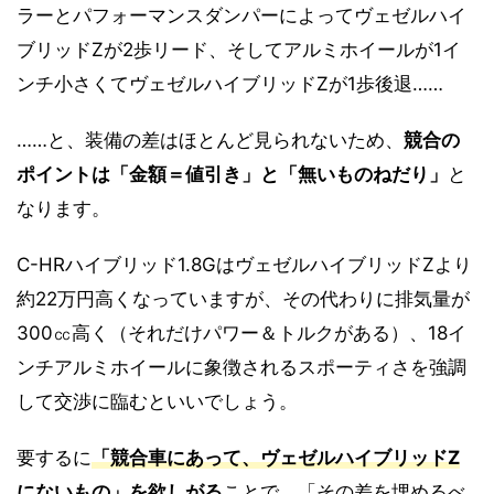
ラーとパフォーマンスダンパーによってヴェゼルハイ
ブリッドZが2歩リード、そしてアルミホイールが1イ
ンチ小さくてヴェゼルハイブリッドZが1歩後退……
……と、装備の差はほとんど見られないため、
競合の
ポイントは「金額＝値引き」と「無いものねだり」
と
なります。
C-HRハイブリッド1.8GはヴェゼルハイブリッドZより
約22万円高くなっていますが、その代わりに排気量が
300㏄高く（それだけパワー＆トルクがある）、18イ
ンチアルミホイールに象徴されるスポーティさを強調
して交渉に臨むといいでしょう。
要するに
「競合車にあって、ヴェゼルハイブリッドZ
にないもの」を欲しがる
ことで、「その差を埋めるべ