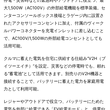
停電・災害時などの緊急時やアウトドアに役立つ、最
大1,500W（AC100V）の外部給電機能を標準装備。セ
ンターコンソールボックス後端とラゲージ内に設置さ
れたアクセサリーコンセントに加え、付属のヴィーク
ルパワーコネクターを充電インレットに差し込むこと
で、AC100V/1,500Wの外部給電コンセントとしても
活用可能。
クルマに蓄えた電気を住宅に供給する仕組み“V2H（ブ
イツーエイチ）”を設定。災害などの停電時でも、頼れ
る“蓄電池”として活用できます。別売りのV2H機器と
接続することで、バッテリーに蓄えた電力を家庭用電
力として利用可能。
レジャーやアウトドアで役立つ、バッテリーにためた
電気を外部に給電できる「EV給電モード」と、停電や