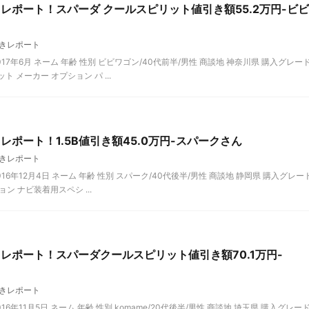
レポート！スパーダ クールスピリット値引き額55.2万円-ビビ
きレポート
7年6月 ネーム 年齢 性別 ビビワゴン/40代前半/男性 商談地 神奈川県 購入グレー
 メーカー オプション パ ...
ポート！1.5B値引き額45.0万円-スパークさん
きレポート
6年12月4日 ネーム 年齢 性別 スパーク/40代後半/男性 商談地 静岡県 購入グレー
ン ナビ装着用スペシ ...
レポート！スパーダクールスピリット値引き額70.1万円-
きレポート
年11月5日 ネーム 年齢 性別 komame/20代後半/男性 商談地 埼玉県 購入グレー