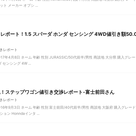
 メーカー オプシ ...
ポート！1.5 スパーダ ホンダ センシング 4WD値引き額50.
きレポート
年4月8日 ネーム 年齢 性別 JURASSIC/50代前半/男性 商談地 大分県 購入グレー
センシング 4W ...
記！ステップワゴン値引き交渉レポート-富士前田さん
きレポート
6年9月3日 ネーム 年齢 性別 富士前田/40代前半/男性 商談地 大阪府 購入グレード
ン Honndaインタ ...