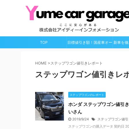
TOP
目標値引き額！国産車オー
新車を徹
ルガイド
HOME
>
ステップワゴン値引きレポート
ステップワゴン値引きレ
ステップワゴンのレポート
ホンダ ステップワゴン値引きレ
いさん
2019/9/24
ステップワゴン値引
ステップワゴンの購入データ 契約日 201