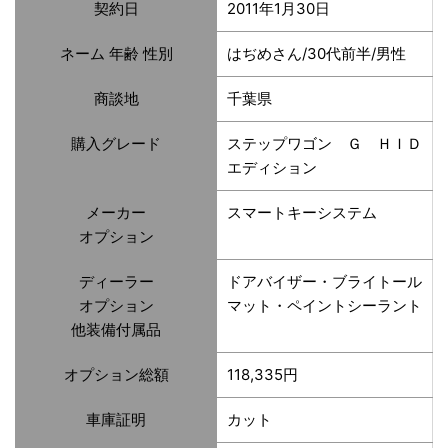
契約日
2011年1月30日
ネーム 年齢 性別
はぢめさん/30代前半/男性
商談地
千葉県
購入グレード
ステップワゴン Ｇ ＨＩＤ
エディション
メーカー
スマートキーシステム
オプション
ディーラー
ドアバイザー・ブライトール
オプション
マット・ペイントシーラント
他装備付属品
オプション総額
118,335円
車庫証明
カット