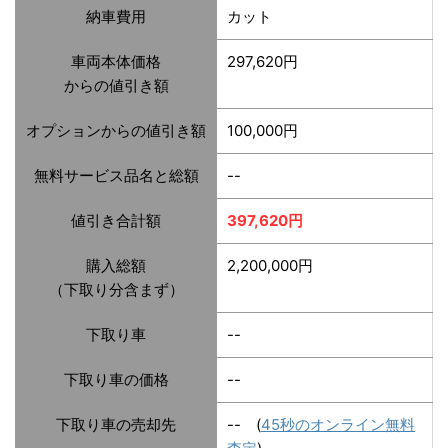
納車費用
カット
車両本体価格
297,620円
からの値引き額
オプションからの値引き額
100,000円
無料サービス品名と総額
--
値引き合計額
397,620円
購入総額
2,200,000円
（下取り分含まず）
下取り車
--
下取り車の価格
--
下取り車の売却先
-- (
45秒のオンライン無料