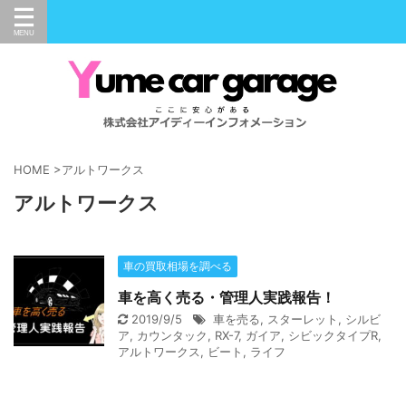
HOME
>
アルトワークス
アルトワークス
車の買取相場を調べる
車を高く売る・管理人実践報告！
2019/9/5
車を売る
,
スターレット
,
シルビ
ア
,
カウンタック
,
RX-7
,
ガイア
,
シビックタイプR
,
アルトワークス
,
ビート
,
ライフ