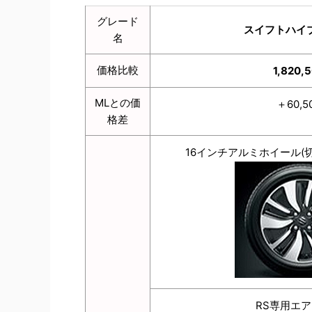
グレード
スイフトハイブ
名
価格比較
1,820,
MLとの価
＋60,5
格差
16インチアルミホイール(
RS専用エ