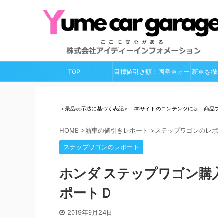
TOP
目標値引き額！国産車オー
新車を徹
ルガイド
＜景品表示法に基づく表記＞ 本サイトのコンテンツには、商品
HOME
>
新車の値引きレポート
>
ステップワゴンのレポ
ステップワゴンのレポート
ホンダ ステップワゴン購
ポートＤ
2019年9月24日