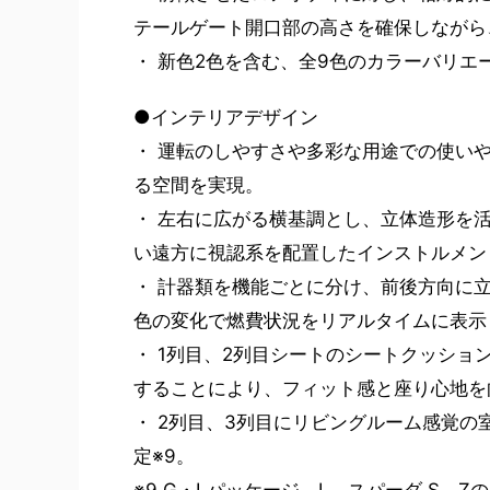
テールゲート開口部の高さを確保しながら
・ 新色2色を含む、全9色のカラーバリエ
●インテリアデザイン
・ 運転のしやすさや多彩な用途での使い
る空間を実現。
・ 左右に広がる横基調とし、立体造形を
い遠方に視認系を配置したインストルメン
・ 計器類を機能ごとに分け、前後方向に
色の変化で燃費状況をリアルタイムに表示
・ 1列目、2列目シートのシートクッシ
することにより、フィット感と座り心地を
・ 2列目、3列目にリビングルーム感覚
定※9。