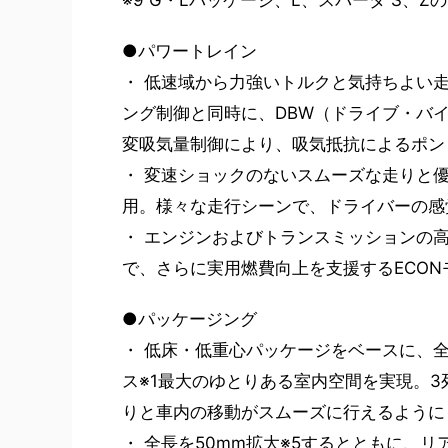
※9 G・Lパッケージ、L、スパーダ S、Zの
●パワートレイン
・ 低速域から力強いトルクと気持ちよい走り
ング制御と同時に、DBW（ドライブ・バ
変吸気量制御により、吸気抵抗によるポン
・ 変速ショックのないスムーズな走りと
用。様々な走行シーンで、ドライバーの感
・ エンジンおよびトランスミッションの
で、さらに実用燃費向上を支援するECON
●パッケージング
・ 低床・低重心パッケージをベースに、全高
ス※1最大のゆとりある室内空間を実現。
りと車内の移動がスムーズに行えるように
・ 全長を50mm拡大※5するとともに、