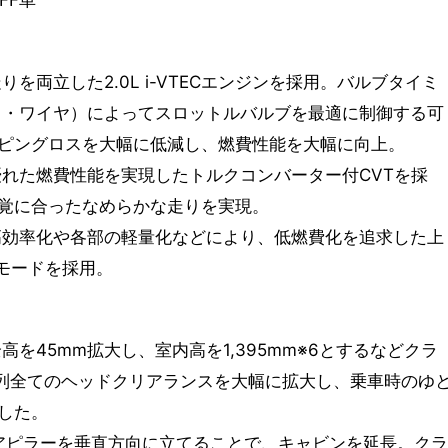
FF車
を両立した2.0L i-VTECエンジンを採用。バルブタイミ
イ・ワイヤ）によってスロットルバルブを最適に制御する可
ピングロスを大幅に低減し、燃費性能を大幅に向上。
優れた燃費性能を実現したトルクコンバーター付CVTを採
覚に合ったなめらかな走りを実現。
高効率化や各部の軽量化などにより、低燃費化を追求した上
モードを採用。
を45mm拡大し、室内高を1,395mm※6とするなどクラ
3列全てのヘッドクリアランスを大幅に拡大し、乗車時のゆ
した。
リアピラーを垂直方向に立てることで、キャビンを延長。クラ