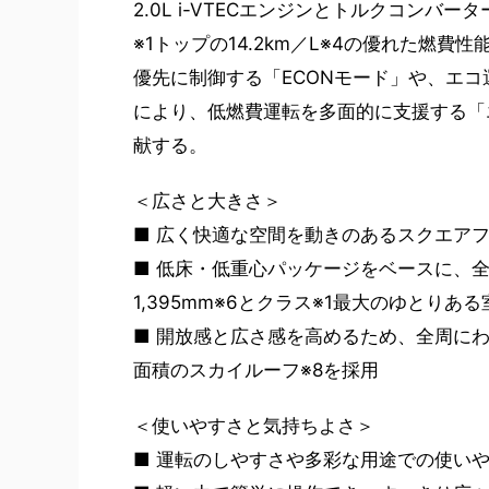
2.0L i-VTECエンジンとトルクコンバ
※1トップの14.2km／L※4の優れた燃
優先に制御する「ECONモード」や、エ
により、低燃費運転を多面的に支援する「
献する。
＜広さと大きさ＞
■ 広く快適な空間を動きのあるスクエア
■ 低床・低重心パッケージをベースに、全
1,395mm※6とクラス※1最大のゆとりあ
■ 開放感と広さ感を高めるため、全周に
面積のスカイルーフ※8を採用
＜使いやすさと気持ちよさ＞
■ 運転のしやすさや多彩な用途での使い