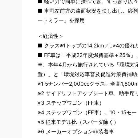
■ 軽い力で簡単に操作でき、すっきり広々
■ 車両左前方の路面状況を映し出し、縦
ートミラー」を採用
＜経済性＞
■ クラス※1トップの14.2km／L※4の優
■ FF車は「平成22年度燃費基準＋25％
車、本年4月から施行されている「環境対
置）」と「環境対応車普及促進対策費補助
※1 5ナンバー2,000ccクラス、全高1,8
※2 サイドリフトアップシート車、助手席
※3 ステップワゴン（FF車）
※4 ステップワゴン（FF車）。10・15
※5 従来モデル比（スパーダ除く）
※6 メーカーオプション非装着車