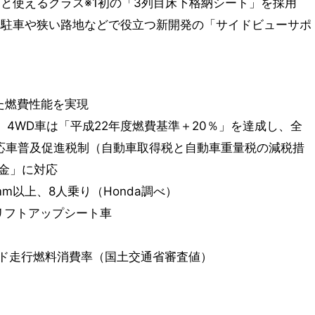
と使えるクラス※1初の「3列目床下格納シート」を採用
列駐車や狭い路地などで役立つ新開発の「サイドビューサポ
れた燃費性能を実現
」、4WD車は「平成22年度燃費基準＋20％」を達成し、全
応車普及促進税制（自動車取得税と自動車重量税の減税措
金」に対応
00mm以上、8人乗り（Honda調べ）
リフトアップシート車
モード走行燃料消費率（国土交通省審査値）