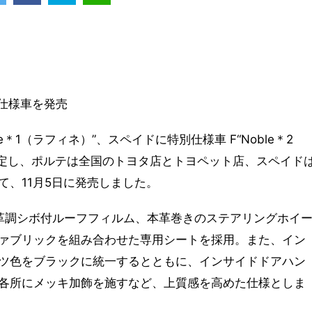
別仕様車を発売
ine＊1（ラフィネ）”、スペイドに特別仕様車 F“Noble＊2
）”を設定し、ポルテは全国のトヨタ店とトヨペット店、スペイド
、11月5日に発売しました。
革調シボ付ルーフフィルム、本革巻きのステアリングホイ
ァブリックを組み合わせた専用シートを採用。また、イン
ツ色をブラックに統一するとともに、インサイドドアハン
各所にメッキ加飾を施すなど、上質感を高めた仕様としま