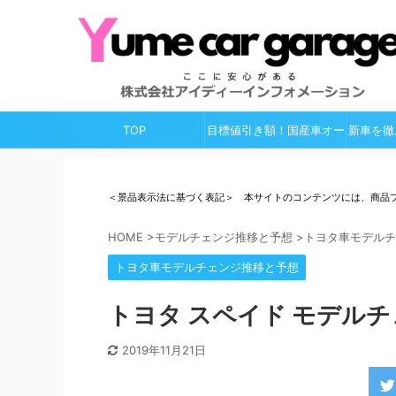
TOP
目標値引き額！国産車オー
新車を徹
ルガイド
＜景品表示法に基づく表記＞ 本サイトのコンテンツには、商品
HOME
>
モデルチェンジ推移と予想
>
トヨタ車モデルチ
トヨタ車モデルチェンジ推移と予想
トヨタ スペイド モデルチェ
2019年11月21日