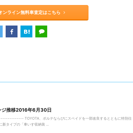
rのオンライン無料車査定はこちら
ジ推移2016年6月30日
-------------- TOYOTA、ポルテならびにスペイドを一部改良するとともに特別仕
新タイプの「車いす収納装 ...