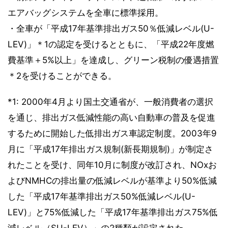
エアバッグシステムを全車に標準採用。
・全車が「平成17年基準排出ガス50％低減レベル(U-
LEV)」＊1の認定を受けるとともに、「平成22年度燃
費基準＋5%以上」を達成し、グリーン税制の優遇措置
＊2を受けることができる。
*1: 2000年4月より国土交通省が、一般消費者の選択
を通じ、排出ガス低減性能の高い自動車の普及を促進
するために開始した低排出ガス車認定制度。2003年9
月に「平成17年排出ガス規制(新長期規制)」が制定さ
れたことを受け、同年10月に制度が改訂され、NOxお
よびNMHCの排出量の低減レベルが基準より50%低減
した「平成17年基準排出ガス50%低減レベル(U-
LEV)」と75%低減した「平成17年基準排出ガス75%低
減レベル（SU-LEV）」の2種類が設定された。