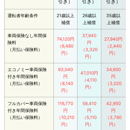
引き）
引き）
引き）
運転者年齢条件
21歳以上
26歳以
35歳以
補償
上補償
上補償
車両保険なし年間保
37,940
74,120円
27,940円
険料
円
（6,480
（2,440
（月払い保険料）
（3,320
円）
円）
円）
エコノミー車両保険
93,040
34,600
47,010円
付き年間保険料
円
円
（4,110
（月払い保険料）
（8,140
（3,020
円）
円）
円）
フルカバー車両保険
116,770
58,410
42,950
付き年間保険料
円
円
円
（月払い保険料）
（10,210
（5,110
（3,760
円）
円）
円）