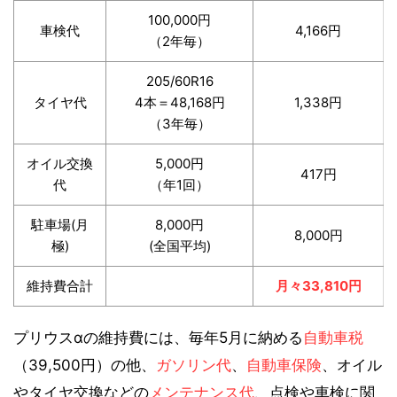
100,000円
車検代
4,166円
（2年毎）
205/60R16
タイヤ代
4本＝48,168円
1,338円
（3年毎）
オイル交換
5,000円
417円
代
（年1回）
駐車場(月
8,000円
8,000円
極)
(全国平均)
維持費合計
月々33,810円
プリウスαの維持費には、毎年5月に納める
自動車税
（39,500円）の他、
ガソリン代
、
自動車保険
、オイル
やタイヤ交換などの
メンテナンス代
、点検や車検に関