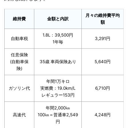
月々の維持費平均
維持費
金額と内訳
額
1.8L：39,500円
自動車税
3,291円
1年毎
任意保険
(自動車保
35歳 車両保険あり
5,640円
険)
年間1万キロ
ガソリン代
実燃費：19.0km/L
6,710円
レギュラー153円
年間2,000㎞
高速代
100㎞＝普通車2,549
4,248円
円