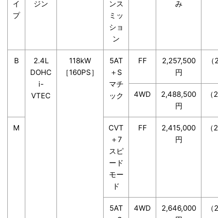
イ
ジン
ンス
み
プ
ミッ
ショ
ン
B
2.4L
118kW
5AT
FF
2,257,500
（2
DOHC
［160PS］
＋S
円
i-
マチ
4WD
2,488,500
（2
VTEC
ック
円
M
CVT
FF
2,415,000
（2
＋7
円
スピ
ード
モー
ド
5AT
4WD
2,646,000
（2