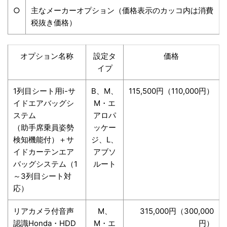
○
主なメーカーオプション（価格表示のカッコ内は消費
税抜き価格）
オプション名称
設定タ
価格
イプ
1列目シート用i-サ
B、M、
115,500円（110,000円）
イドエアバッグシ
M・エ
ステム
アロパ
（助手席乗員姿勢
ッケー
検知機能付）＋サ
ジ、L、
イドカーテンエア
アブソ
バッグシステム（1
ルート
～3列目シート対
応）
リアカメラ付音声
M、
315,000円（300,000
認識Honda・HDD
M・エ
円）