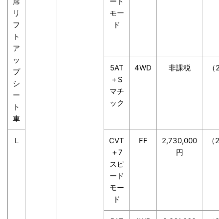
席
ード
リ
モー
フ
ド
ト
ア
ッ
5AT
4WD
非課税
（2
プ
＋S
シ
マチ
ー
ック
ト
車
L
CVT
FF
2,730,000
（2
＋7
円
スピ
ード
モー
ド