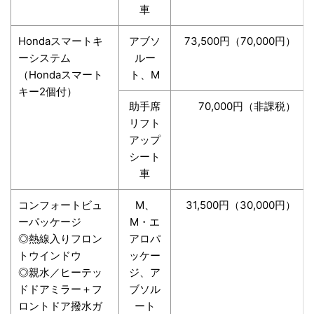
車
Hondaスマートキ
アブソ
73,500円（70,000円）
ーシステム
ルー
（Hondaスマート
ト、M
キー2個付）
助手席
70,000円（非課税）
リフト
アップ
シート
車
コンフォートビュ
M、
31,500円（30,000円）
ーパッケージ
M・エ
◎熱線入りフロン
アロパ
トウインドウ
ッケー
◎親水／ヒーテッ
ジ、ア
ドドアミラー＋フ
ブソル
ロントドア撥水ガ
ート