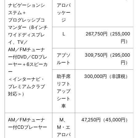
ナビゲーションシ
アロパ
ステム＋
ッケー
プログレッシブコ
ジ
マンダー（8インチ
L
267,750円（255,000
ワイドディスプレ
円）
イ、TV／
AM／FMチューナ
アブソ
309,750円（295,000
ー付DVD／CDプレ
ルート
円）
ーヤー＋6スピーカ
ー
助手席
300,000円（非課税）
＜インターナビ・
リフト
プレミアムクラブ
アップ
対応＞）
シート
車
AM／FMチューナ
M、
47,250円（45,000円）
ー付CDプレーヤー
M・エ
アロパ