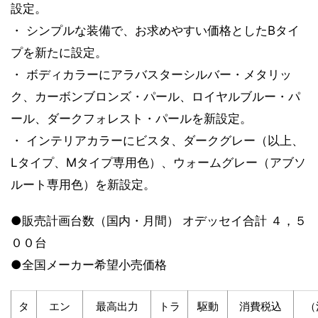
設定。
・ シンプルな装備で、お求めやすい価格としたBタイ
プを新たに設定。
・ ボディカラーにアラバスターシルバー・メタリッ
ク、カーボンブロンズ・パール、ロイヤルブルー・パ
ール、ダークフォレスト・パールを新設定。
・ インテリアカラーにビスタ、ダークグレー（以上、
Lタイプ、Mタイプ専用色）、ウォームグレー（アブソ
ルート専用色）を新設定。
●販売計画台数（国内・月間） オデッセイ合計 ４，５
００台
●全国メーカー希望小売価格
タ
エン
最高出力
トラ
駆動
消費税込
（