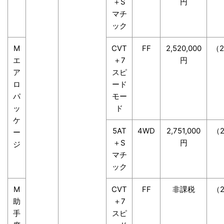
＋S
円
マチ
ック
M
CVT
FF
2,520,000
（2
エ
＋7
円
ア
スピ
ロ
ード
パ
モー
ッ
ド
ケ
5AT
4WD
2,751,000
（2
ー
＋S
円
ジ
マチ
ック
M
CVT
FF
非課税
（2
助
＋7
手
スピ