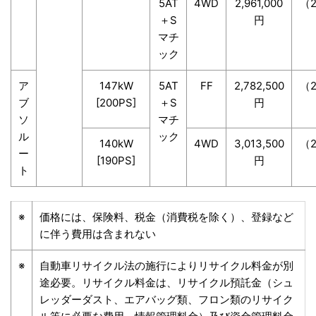
5AT
4WD
2,961,000
（2
＋S
円
マチ
ック
ア
147kW
5AT
FF
2,782,500
（2
ブ
[200PS]
＋S
円
ソ
マチ
ル
ック
140kW
4WD
3,013,500
（2
ー
[190PS]
円
ト
※
価格には、保険料、税金（消費税を除く）、登録など
に伴う費用は含まれない
※
自動車リサイクル法の施行によりリサイクル料金が別
途必要。リサイクル料金は、リサイクル預託金（シュ
レッダーダスト、エアバッグ類、フロン類のリサイク