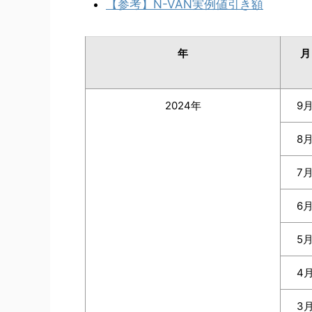
【参考】N-VAN実例値引き額
年
月
2024年
9
8
7
6
5
4
3