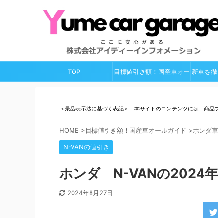
TOP
目標値引き額！国産車オー
新車を徹
ルガイド
＜景品表示法に基づく表記＞ 本サイトのコンテンツには、商品
HOME
>
目標値引き額！国産車オールガイド
>
ホンダ車
N-VANの値引き
ホンダ N-VANの202
2024年8月27日