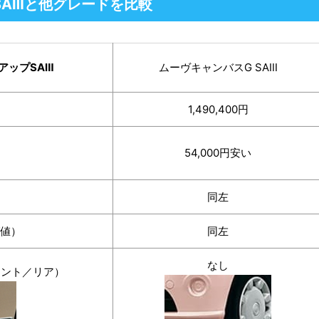
SAⅢと他グレードを比較
アップSAⅢ
ムーヴキャンバスG SAⅢ
1,490,400円
54,000円安い
同左
グ値）
同左
なし
ロント／リア）