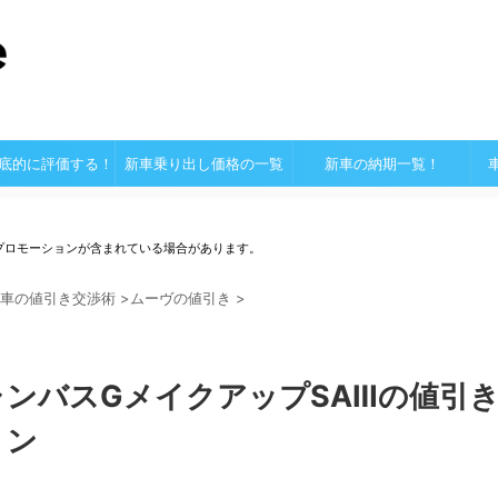
底的に評価する！
新車乗り出し価格の一覧
新車の納期一覧！
プロモーションが含まれている場合があります。
車の値引き交渉術
>
ムーヴの値引き
>
ンバスGメイクアップSAⅢの値引
ョン